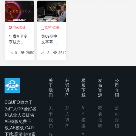
新 一键安
场景建模
频调色转
机/信号损
装
渲染调色
场特效包
坏/色彩分
教程(含工
装工具包
离/调色/漏
程）
V2,Effects
光/噪波/扭
Pack
曲等)
特效素材
DAVINCI达
芬奇
年费VIP专
第69期中
享炫光包
文字幕翻
装转场特
译教程
0
2850
0
3
0
3610
2
0
效调色AE
《DaVinci
预设PR预
达芬奇高
设带英文
级调色使
使用说明
用技巧视
频教程》
关
开
模
发
公
于
通
版
布
司
我
VI
下
资
介
们
P
载
源
绍
CGUFO致力于
关
加
A
我
公
为广大CG爱好者
于
入
E
要
司
和从业人员提供
我
VI
模
投
介
AE模版免费下
们
P
版
稿
绍
载,AE模板,C4D
下载,高清实拍素
联
P