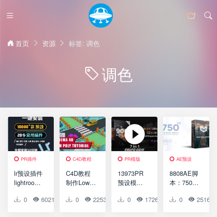
首页
资源
标签: 调色
调色
PR插件
C4D教程
PR模版
AE预设
转场特效
lr预设插件
C4D教程
13973PR
8808AE脚
lightroom
制作Low
预设模
本：750组
调色胶片
Poly低面
板-900+文
视频特效
0
6021
3
0
0
2253
0
0
0
1726
1
0
0
2516
预设+插件
模风格小
字标题场
合成转场
日系小清
汽车公路
景片头视
预设(摄像