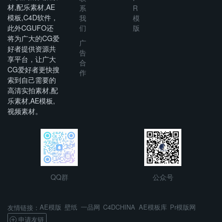
材,配乐素材,AE
系
R
模板,C4D软件，
我
模
此外CGUFO还
们
版
将为广大的CG爱
广
好者提供资源共
告
享平台，让广大
合
CG爱好者更快搜
作
索到自己需要的
高清实拍素材,配
乐素材,AE模板,
视频素材。
QQ群
公众号
AE模版
壁纸
一品网
C4DCHINA
AE模板库
Pr模版网
友情链接：
申请友链