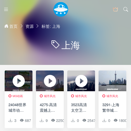
首页
资源
标签: 上海
上海
MG动画
城市风光
城市风光
城市风光
24048世界
4275-高清
3523高清
3291-上海
城市动画
震撼上海
太空卫星
繁华城市
背景MG动
繁华城市
冲击地球
东方明珠
3
687
0
9
0
2250
3
0
0
2547
2
0
0
1800
画AE模板
实拍视频
上海城市
游江船只
World
素材
视频素材
快速闪过