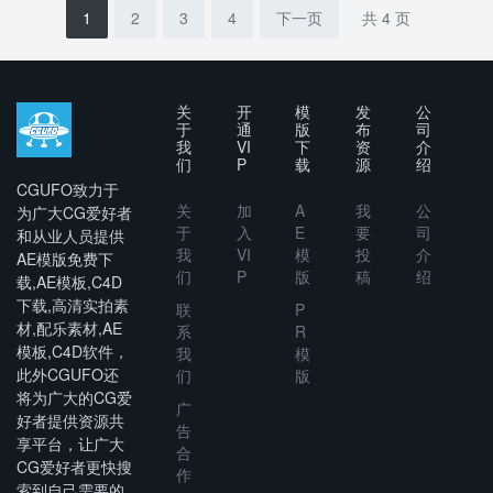
1
2
3
4
下一页
共 4 页
关
开
模
发
公
于
通
版
布
司
我
VI
下
资
介
们
P
载
源
绍
CGUFO致力于
关
加
A
我
公
为广大CG爱好者
于
入
E
要
司
和从业人员提供
我
VI
模
投
介
AE模版免费下
们
P
版
稿
绍
载,AE模板,C4D
下载,高清实拍素
联
P
材,配乐素材,AE
系
R
模板,C4D软件，
我
模
此外CGUFO还
们
版
将为广大的CG爱
广
好者提供资源共
告
享平台，让广大
合
CG爱好者更快搜
作
索到自己需要的