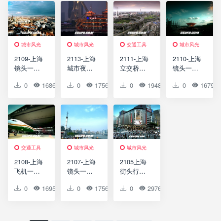
cities –
延时快镜
Animation
头高清实
backgroun
拍视频素
d
材
城市风光
城市风光
交通工具
城市风光
城市风光
2109-上海
2113-上海
2111-上海
2110-上海
镜头一组4
城市夜景
立交桥高
镜头一组
高清实拍
高清实拍
清实拍视
5(快速、
0
1686
0
0
0
1756
0
0
0
1948
0
0
0
1679
视频素材
视频素材
频素材
带中国馆)
高清实拍
视频素材
交通工具
城市风光
城市风光
城市风光
2108-上海
2107-上海
2105上海
飞机一组2
镜头一组
街头行人2
高清实拍
1(快速)高
高清实拍
0
1695
0
0
0
1756
0
0
0
2976
0
0
视频素材
清实拍视
视频素材
频素材