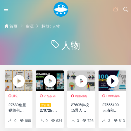
首页
资源
标签: 人物
人物
其它
产品促销
相册动画
LOGO演绎
27689创意
27605学校
27555100
含音频
视频包装
27672Inst
场景人物
运动和健
AE模版
agram促销
动画AE模
身线图标
0
668
0
0
0
634
0
3
0
726
0
3
0
813
Builder
动画AE模
版School
AE模版
Explainer
版
Scene
100 Sport