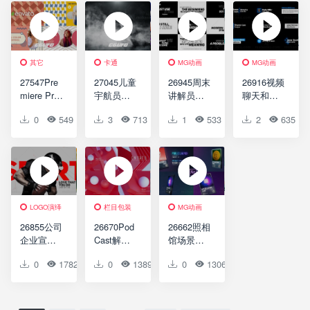
Instagram
Character
& Fitness
Promo
Animation
Line Icons
Slideshow
其它
卡通
MG动画
MG动画
27547Pre
27045儿童
26945周末
26916视频
miere Pro
宇航员冒
讲解员与
聊天和在
的创意彩
险AE模板
动画场景
线学习动
0
549
0
3
0
713
0
1
0
533
0
2
0
635
色视频包
Kid
AE模板
画场景包
装AE模版
Astronaut
Weekend
AE模板
Creative
Adventure
Explainer
Video
Colorful
And
Chatting
Slideshow
Animation
And online
for
Scene
learning
Premiere
Animation
LOGO演绎
栏目包装
MG动画
Pro
Scene
Pack
26855公司
26670Pod
26662照相
企业宣传
Cast解释
馆场景包
片AE模版
和动画场
MG动画
0
1782
0
0
0
1389
0
0
0
1306
0
0
The
景包AE模
AE模板
Angles
板Pod
Photo
Corporate
Cast
Studio
Promo
Explainer
Animation