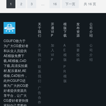
And
Scene
1
2
3
…
16
下一页
共 16 页
Animation
Pack
Scene
Pack
关
开
模
发
公
于
通
版
布
司
我
VI
下
资
介
们
P
载
源
绍
CGUFO致力于
关
加
A
我
公
为广大CG爱好者
于
入
E
要
司
和从业人员提供
我
VI
模
投
介
AE模版免费下
们
P
版
稿
绍
载,AE模板,C4D
下载,高清实拍素
联
P
材,配乐素材,AE
系
R
模板,C4D软件，
我
模
此外CGUFO还
们
版
将为广大的CG爱
广
好者提供资源共
告
享平台，让广大
合
CG爱好者更快搜
作
索到自己需要的