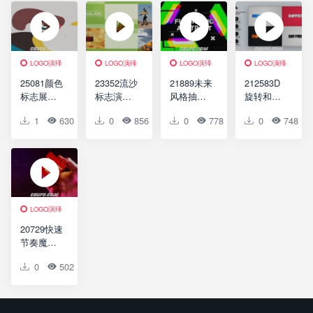
Transition
Pack HD
Reveal
Business
Pack HD
Template
LOGO演绎
LOGO演绎
LOGO演绎
LOGO演绎
25081颜色
23352流沙
21889未来
212583D
标志展示
标志演绎
风格抽象
旋转和拉
演绎AE模
AE模板
故障闪烁
伸标志展
1
630
0
0
0
856
0
0
0
778
0
0
0
748
板Colors
Quickslide
效果标志
示AE模板
Logo
AE模板
3D Spin &
Reveal
Futuristic
Extrude
Abstract
Logo
Logo
Reveal
LOGO演绎
20729快速
节奏魔方
揭示标志
0
502
0
0
片头AE模
板Rubik’s
Cube Logo
Opener