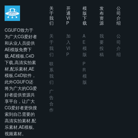
关
开
模
发
公
于
通
版
布
司
我
VI
下
资
介
们
P
载
源
绍
CGUFO致力于
关
加
A
我
公
为广大CG爱好者
于
入
E
要
司
和从业人员提供
我
VI
模
投
介
AE模版免费下
们
P
版
稿
绍
载,AE模板,C4D
下载,高清实拍素
联
P
材,配乐素材,AE
系
R
模板,C4D软件，
我
模
此外CGUFO还
们
版
将为广大的CG爱
广
好者提供资源共
告
享平台，让广大
合
CG爱好者更快搜
作
索到自己需要的
高清实拍素材,配
乐素材,AE模板,
视频素材。