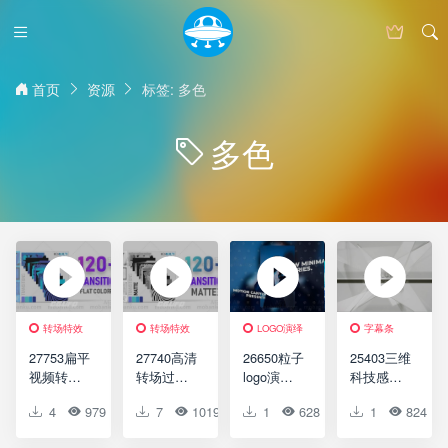
首页
资源
标签: 多色
多色
转场特效
转场特效
LOGO演绎
字幕条
27753扁平
27740高清
26650粒子
25403三维
视频转场
转场过渡
logo演绎
科技感字
过渡动画
特效AE模
动画AE模
幕动态演
4
979
0
7
0
1019
0
1
0
628
0
1
0
824
AE模版
版Mate
板Particle
绎AE模板
Flat Color
Transition
Hit Logo
Evolution