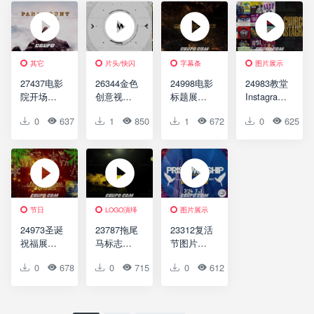
Logo
Logo for
After
版Group
Opener for
DaVinci
Effects
of People
After
Resolve
Travel
Effects
India
Instagram
其它
片头/快闪
字幕条
图片展示
Story
27437电影
26344金色
24998电影
24983教堂
院开场白
创意视频
标题展示
Instagram
视频开场
开场AE模
AE模板
展示AE模
0
637
0
1
0
850
0
1
0
672
0
0
0
625
AE模板
版Golden
Cinematic
板Church
The
Studio
Titles
Instagram
Mountain I
Opener
Pack
Cinema
Opener
节日
LOGO演绎
图片展示
24973圣诞
23787拖尾
23312复活
祝福展示
马标志展
节图片视
AE模板
示演绎AE
频展示AE
0
678
0
0
0
715
0
0
0
612
0
0
Christmas
模板
模板Praise
Wishes –
Trailing
Worship
DaVinci
Horse
Resolve
Logo