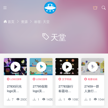
首页
资源
标签: 天堂
天堂
LOGO演绎
LOGO演绎
文字特效
相册动画
27830闪光
27795假期
27783旅行
27459一群
logo演绎
logo演绎
标题动画
人旅行印
视频开场
动画达芬
AE模版
度
7
2930
0
1
0
1439
0
1
0
1090
0
0
0
1044
AE模版
奇模版
Travel
Instagram
Glitter
Vacation
Titles |
故事AE模