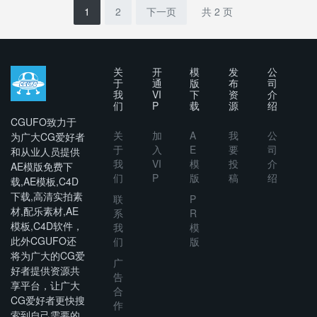
Reveal –
1
2
下一页
共 2 页
Davinci
Resolve
关
开
模
发
公
于
通
版
布
司
我
VI
下
资
介
们
P
载
源
绍
CGUFO致力于
关
加
A
我
公
为广大CG爱好者
于
入
E
要
司
和从业人员提供
我
VI
模
投
介
AE模版免费下
们
P
版
稿
绍
载,AE模板,C4D
下载,高清实拍素
联
P
材,配乐素材,AE
系
R
模板,C4D软件，
我
模
此外CGUFO还
们
版
将为广大的CG爱
广
好者提供资源共
告
享平台，让广大
合
CG爱好者更快搜
作
索到自己需要的