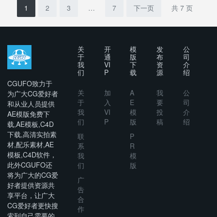
1
2
3
…
7
下一页
共 7 页
关
开
模
发
公
于
通
版
布
司
我
VI
下
资
介
们
P
载
源
绍
CGUFO致力于
关
加
A
我
公
为广大CG爱好者
于
入
E
要
司
和从业人员提供
我
VI
模
投
介
AE模版免费下
们
P
版
稿
绍
载,AE模板,C4D
下载,高清实拍素
联
P
材,配乐素材,AE
系
R
模板,C4D软件，
我
模
此外CGUFO还
们
版
将为广大的CG爱
广
好者提供资源共
告
享平台，让广大
合
CG爱好者更快搜
作
索到自己需要的