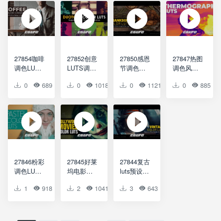
LUTs
and
Fitness
LUTs
27854咖啡
27852创意
27850感恩
27847热图
调色LUTS
LUTS调色
节调色
调色风格
预设
预设
LUTS预设
LUTS预设
0
689
0
0
0
1018
0
0
0
1121
0
0
0
885
Coffee
Duotone
Thanksgivi
Thermogra
LUTs
LUTs
ng LUTs
ph LUTs
27846粉彩
27845好莱
27844复古
调色LUTS
坞电影
luts预设
预设Pastel
LUTs预设
AE模版
1
918
0
2
0
1041
0
3
0
643
0
0
LUTs
Hollywood
Vintage
Movies
LUTs
LUTs