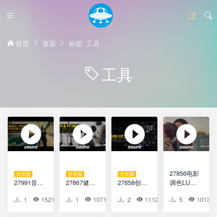
首页
资源
标签: 工具
工具
27856电影
含音频
含音频
含音频
27991音乐
27867健身
27858创意
调色LUTS
视频LUTS
房和健身
调色LUTS
预设Film
1
1521
0
1
0
1071
0
2
0
1112
0
5
0
1013
预设Music
调色LUTS
预设Dark
Emulation
Video
预设Gym
City LUTs
LUTs