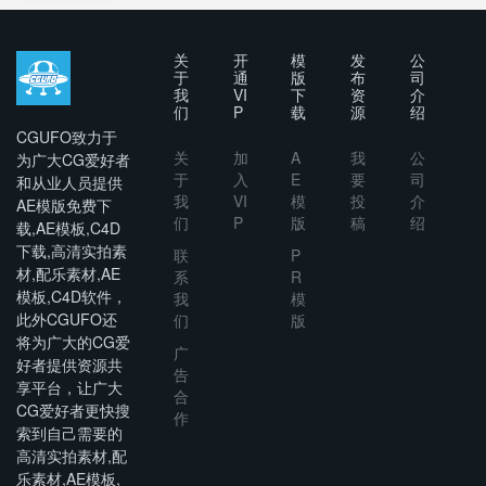
and Hotel
Instagram
Promo
关
开
模
发
公
于
通
版
布
司
我
VI
下
资
介
们
P
载
源
绍
CGUFO致力于
关
加
A
我
公
为广大CG爱好者
于
入
E
要
司
和从业人员提供
我
VI
模
投
介
AE模版免费下
们
P
版
稿
绍
载,AE模板,C4D
下载,高清实拍素
联
P
材,配乐素材,AE
系
R
模板,C4D软件，
我
模
此外CGUFO还
们
版
将为广大的CG爱
广
好者提供资源共
告
享平台，让广大
合
CG爱好者更快搜
作
索到自己需要的
高清实拍素材,配
乐素材,AE模板,