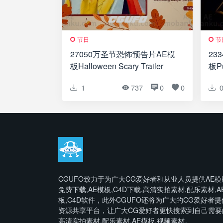
节日
节
27050万圣节恐怖预告片AE模
23
板Halloween Scary Trailer
板Pu
Intr
1
737
0
0
CGUFO致力于为广大CG爱好者和从业人员提供AE模
免费下载,AE模板,C4D下载,高清实拍素材,配乐素材,A
板,C4D软件，此外CGUFO还将为广大的CG爱好者提
资源共享平台，让广大CG爱好者更快搜索到自己需要
高清实拍素材,配乐素材,AE模板,视频素材。