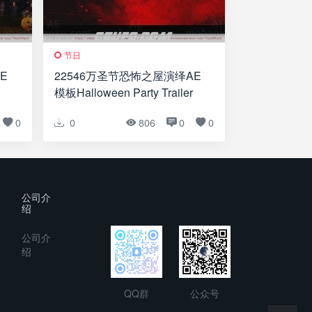
节日
E
22546万圣节恐怖之屋演绎AE
模板Halloween Party Trailer
0
0
806
0
0
公司介
绍
公司介
绍
QQ群
公众号