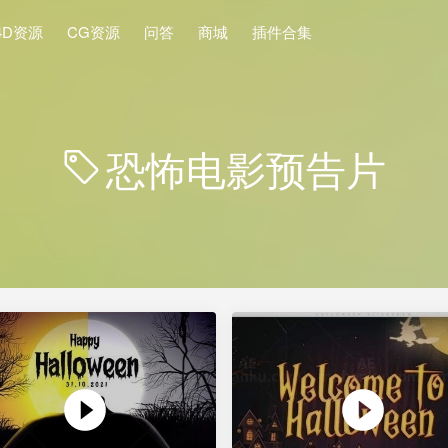
4D资源
CG资源
问答
商城
插件合集
恐怖电影预告片