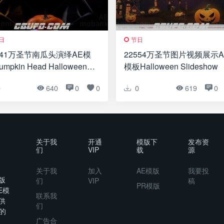
日
节日
341万圣节南瓜头演绎AE模
22554万圣节图片视频展示A
mpkin Head Halloween
模板Halloween Slideshow
o
0
640
0
0
0
619
0
关于我
开通
模版下
发布资
们
VIP
载
源
关于我
加入
AE模版
我要投
版
们
VIP
稿
PR模版
E模
联系我
供
们
的
广告合