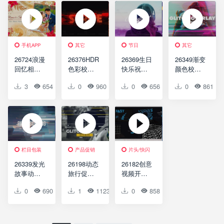
Promo
Adventure
Slideshow
手机APP
其它
节日
其它
26724浪漫
26376HDR
26369生日
26349渐变
回忆相册
色彩校正
快乐祝福
颜色校正
动画AE模
视频AE模
视频AE模
动画AE模
3
654
0
0
0
960
0
0
0
656
0
0
0
861
板
版HDR
版Happy
版Gradient
Romantic
Color
Birthday
Color
Slideshow
Correction
Cosmic
Correction
栏目包装
产品促销
片头/快闪
26339发光
26198动态
26182创意
故事动画
旅行促销
视频开场
预设AE模
动画AE模
AE模版
0
690
0
1
0
1123
0
0
0
858
0
0
版Glow
版Dynamic
Duotone
Presets
Travel
Promo