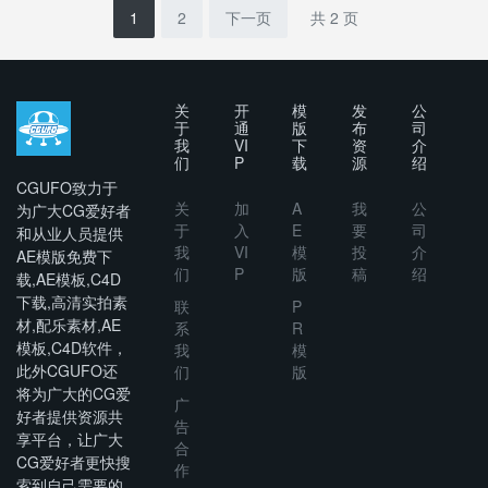
1
2
下一页
共 2 页
关
开
模
发
公
于
通
版
布
司
我
VI
下
资
介
们
P
载
源
绍
CGUFO致力于
关
加
A
我
公
为广大CG爱好者
于
入
E
要
司
和从业人员提供
我
VI
模
投
介
AE模版免费下
们
P
版
稿
绍
载,AE模板,C4D
下载,高清实拍素
联
P
材,配乐素材,AE
系
R
模板,C4D软件，
我
模
此外CGUFO还
们
版
将为广大的CG爱
广
好者提供资源共
告
享平台，让广大
合
CG爱好者更快搜
作
索到自己需要的