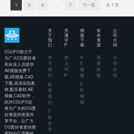
DaVinci
1
2
3
…
7
下一页
共 7 页
Resolve
关
开
模
发
公
于
通
版
布
司
我
VI
下
资
介
们
P
载
源
绍
CGUFO致力于
关
加
A
我
公
为广大CG爱好者
于
入
E
要
司
和从业人员提供
我
VI
模
投
介
AE模版免费下
们
P
版
稿
绍
载,AE模板,C4D
下载,高清实拍素
联
P
材,配乐素材,AE
系
R
模板,C4D软件，
我
模
此外CGUFO还
们
版
将为广大的CG爱
广
好者提供资源共
告
享平台，让广大
合
CG爱好者更快搜
作
索到自己需要的