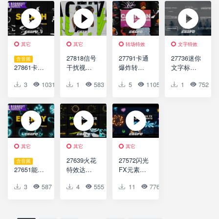
Blooming
Slideshow
Colorful
Elements
Vignette
Cartoon
Pack |
Black
Transitions
DaVinci
Edition
| DaVinci
Resolve
Stories
Resolve
其它
其它
转场特效
文字特效
27818信号
27791卡通
27736迷你
含音频
27861卡通
干扰视频
爆炸转场
文字标题
液体飞溅
开场AE模
过渡动画
动画AE模
3
1031
0
1
0
583
0
5
0
1105
0
1
0
752
动画达芬
版Glitch
AE模版
板Minimal
奇模版
Intro
Cartoon
Titles 2.0 |
Cartoon
Urban
Explosions
After
Liquid
Opener
Transitions
Effects
Splashes |
| After
DaVinci
Effects
Resolve
其它
其它
其它
27639火花
27572闪光
含音频
27651能量
特效达芬
FX元素动
爆炸元素
奇模版
画AE模版
3
587
0
4
0
555
0
11
0
776
0
0
达芬奇模
Sparks
Flash FX
版Energy
Effects |
Elements |
Explosion
DaVinci
After
Elements |
Resolve
Effects