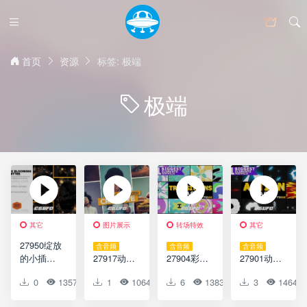
首页
资源
标签: 极端
极端
其它
图片展示
转场特效
其它
27950绽放
含音频
含音频
含音频
的小插图
27917动态
27904彩色
27901动态
黑色版本
图文展示
卡通转场
元素动画
0
1357
0
1
0
1064
0
6
0
1383
0
3
0
1464
故事AE模
动画AE模
过渡动画
达芬奇模
版
版Dynamic
AE模版
版Dynamic