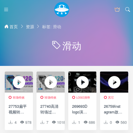
首页
资源
标签: 滑动
滑动
转场特效
转场特效
LOGO演绎
其它
转场特效
27753扁平
27740高清
269693D
26759Inst
视频转场
转场过渡
logo演绎
agram故事
过渡动画
特效AE模
转场过渡
动画AE模
4
978
0
7
0
1018
0
1
0
686
0
0
0
560
AE模版
版Mate
AE模板3D
板Shop
Flat Color
Transition
Logo
Instagram