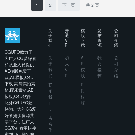
Gesture
Titles
1
2
下一页
共 2 页
Slideshow
关
开
模
发
公
于
通
版
布
司
我
VI
下
资
介
们
P
载
源
绍
CGUFO致力于
关
加
A
我
公
为广大CG爱好者
于
入
E
要
司
和从业人员提供
我
VI
模
投
介
AE模版免费下
们
P
版
稿
绍
载,AE模板,C4D
下载,高清实拍素
联
P
材,配乐素材,AE
系
R
模板,C4D软件，
我
模
此外CGUFO还
们
版
将为广大的CG爱
广
好者提供资源共
告
享平台，让广大
合
CG爱好者更快搜
作
索到自己需要的