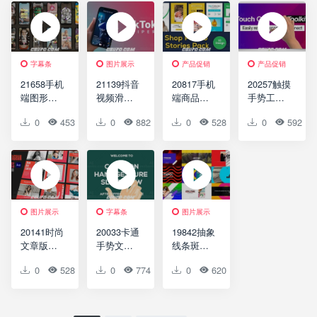
Transition
Pack HD
Transition
Stories
Pack HD
(4-pack)
字幕条
图片展示
产品促销
产品促销
21658手机
21139抖音
20817手机
20257触摸
端图形流
视频滑动
端商品促
手势工具
体元素效
切换效果
销推广宣
箱宣传展
0
453
0
0
0
882
0
0
0
528
0
0
0
592
果叠加文
展示AE模
传展示AE
示AE模板
字版式AE
板TikTok
模板Shop
Touch
模板Insta
Swiper
Instagram
Gestures
Text
Story After
4K (AE +
Stories |
Effect
Alpha
After
Template
Channel)
Effects
图片展示
字幕条
图片展示
20141时尚
20033卡通
19842抽象
文章版式
手势文字
线条斑纹
图片视频
标题字幕
时髦现代
0
528
0
0
0
774
0
0
0
620
0
0
展示AE模
幻灯片AE
风格标题
板
模板
AE模板
Instagram
Cartoon
Trendy
Posts
Hand
Modern