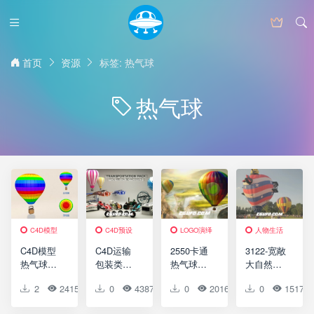
首页
资源
标签: 热气球
热气球
C4D模型
C4D预设
LOGO演绎
人物生活
卡通
C4D模型
C4D运输
2550卡通
3122-宽敞
热气球
包装类模
热气球
大自然草
C4D模型
型合集
logo演绎
地五彩斑
2
2415
1
0
0
4387
0
0
0
2016
0
0
0
1517
Hot Air
Transporta
动画AE模
斓热气球
Balloon 含
tion Pack
版，
升空游人