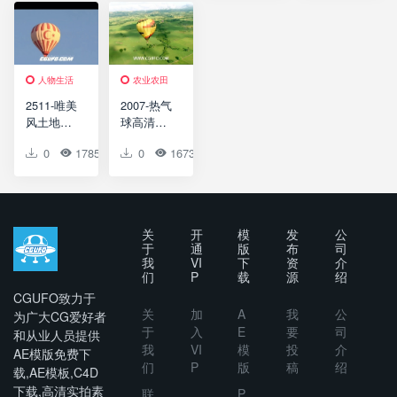
材质 含贴
Colourful
草园玩耍
图
World –
镜头高清
Hot Air
实拍视频
Balloon
素材
Logo
人物生活
农业农田
2511-唯美
2007-热气
风土地貌
球高清实
传统工艺
拍视频素
0
1785
0
0
0
1673
0
0
品热气球
材
飞翔高空
意境画面
高清实拍
视频素材
关
开
模
发
公
于
通
版
布
司
我
VI
下
资
介
们
P
载
源
绍
CGUFO致力于
关
加
A
我
公
为广大CG爱好者
于
入
E
要
司
和从业人员提供
我
VI
模
投
介
AE模版免费下
们
P
版
稿
绍
载,AE模板,C4D
下载,高清实拍素
联
P