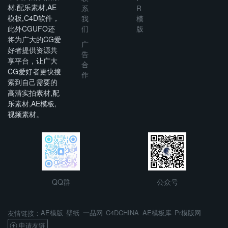
材,配乐素材,AE
系
R
模板,C4D软件，
我
模
此外CGUFO还
们
版
将为广大的CG爱
广
好者提供资源共
告
享平台，让广大
合
CG爱好者更快搜
作
索到自己需要的
高清实拍素材,配
乐素材,AE模板,
视频素材。
QQ群
公众号
AE模版
壁纸
一品网
C4DCHINA
AE模板库
Pr模版网
友情链接：
申请友链