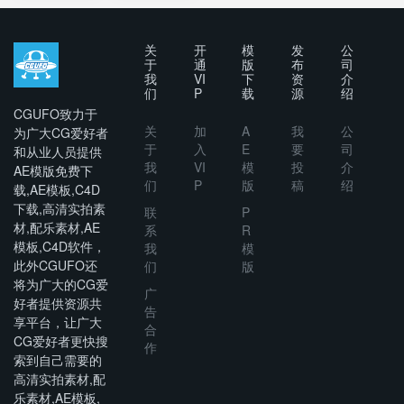
题排版调
Social
色转场背
Pack
景动画预
关
开
模
发
公
设
于
通
版
布
司
我
VI
下
资
介
们
P
载
源
绍
CGUFO致力于
关
加
A
我
公
为广大CG爱好者
于
入
E
要
司
和从业人员提供
我
VI
模
投
介
AE模版免费下
们
P
版
稿
绍
载,AE模板,C4D
下载,高清实拍素
联
P
材,配乐素材,AE
系
R
模板,C4D软件，
我
模
此外CGUFO还
们
版
将为广大的CG爱
广
好者提供资源共
告
享平台，让广大
合
CG爱好者更快搜
作
索到自己需要的
高清实拍素材,配
乐素材,AE模板,