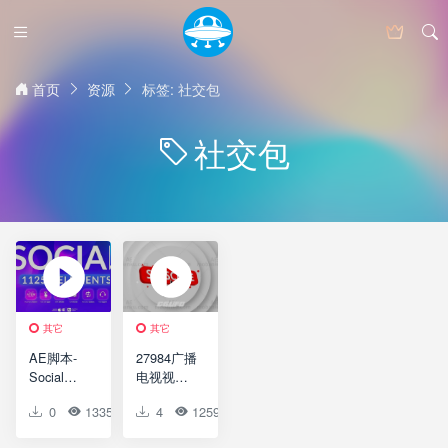
首页
资源
标签: 社交包
社交包
其它
其它
AE脚本-
27984广播
Social
电视视频
Pack 1125
包装AE模
0
1335
0
4
0
1259
0
0
个现代时
版
尚文字标
Broadcast