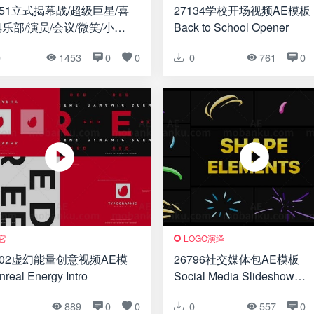
251立式揭幕战/超级巨星/喜
27134学校开场视频AE模板
乐部/演员/会议/微笑/小丑/
Back to School Opener
式麦克风/深夜秀AE模板
0
1453
0
0
0
761
0
nd Up Opener/ Superstar/
edy Club/ Actor/
erence/ Smile/ Joker/
n Mic/ Late Night Show
它
LOGO演绎
902虚幻能量创意视频AE模
26796社交媒体包AE模板
real Energy Intro
Social Media Slideshow
Handmade Emoji
1
889
0
0
0
557
0