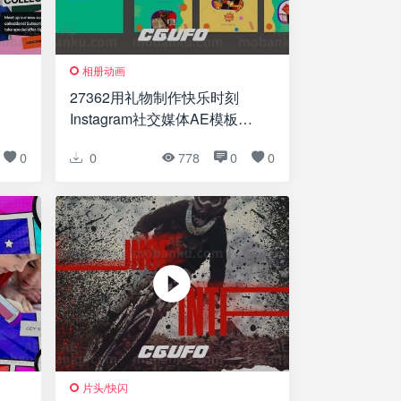
相册动画
27362用礼物制作快乐时刻
Instagram社交媒体AE模板
Make Happy Moments With
0
0
778
0
0
Gifts Instagram Social Media
Post
片头/快闪