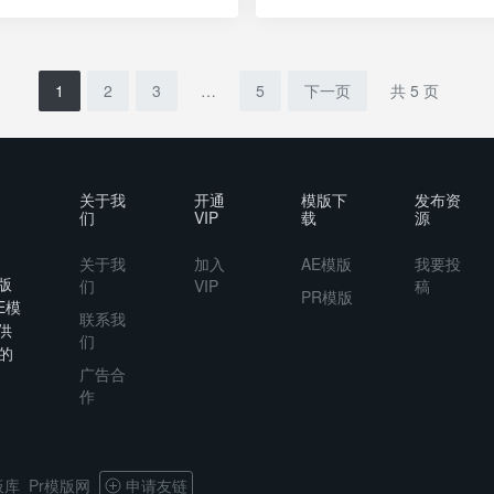
1
2
3
…
5
下一页
共 5 页
关于我
开通
模版下
发布资
们
VIP
载
源
关于我
加入
AE模版
我要投
版
们
VIP
稿
PR模版
E模
联系我
供
们
的
广告合
作
板库
Pr模版网
申请友链