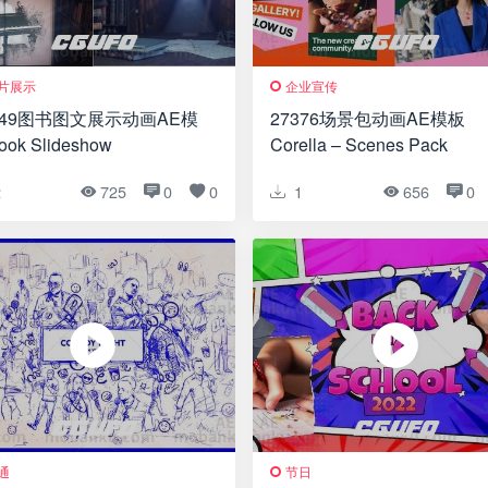
片展示
企业宣传
449图书图文展示动画AE模
27376场景包动画AE模板
ok Slideshow
Corella – Scenes Pack
2
725
0
0
1
656
0
通
节日