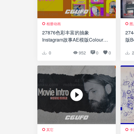
相册动画
图
27876色彩丰富的抽象
27
Instagram故事AE模版Colourful
版Bo
Abstract Instagram Story
0
952
0
0
其它
卡