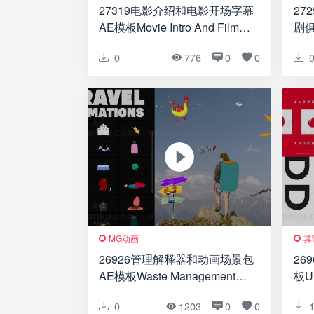
27319电影介绍和电影开场字幕
27
AE模板Movie Intro And Film
剧俱
Opening Credits Title
开放
0
776
0
0
Sta
Com
Conf
Ope
MG动画
其
26926管理解释器和动画场景包
26
AE模板Waste Management
板Un
Explainer And Animation
0
1203
0
0
Scene Pack