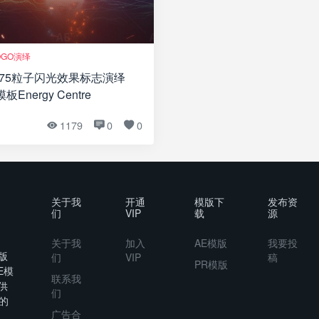
OGO演绎
375粒子闪光效果标志演绎
板Energy Centre
1
1179
0
0
关于我
开通
模版下
发布资
们
VIP
载
源
关于我
加入
AE模版
我要投
版
们
VIP
稿
PR模版
E模
联系我
供
们
的
广告合