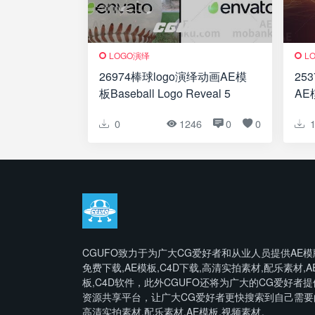
LOGO演绎
L
26974棒球logo演绎动画AE模
25
板Baseball Logo Reveal 5
AE模
0
1246
0
0
CGUFO致力于为广大CG爱好者和从业人员提供AE模
免费下载,AE模板,C4D下载,高清实拍素材,配乐素材,A
板,C4D软件，此外CGUFO还将为广大的CG爱好者提
资源共享平台，让广大CG爱好者更快搜索到自己需要
高清实拍素材,配乐素材,AE模板,视频素材。