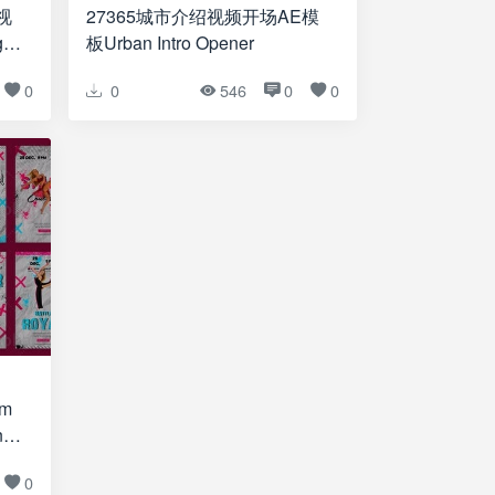
27365城市介绍视频开场AE模
g
板Urban Intro Opener
0
0
546
0
0
am
ce
ck
0