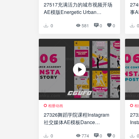
27517充满活力的城市视频开场
27
AE模版Energetic Urban
事AE
Opener
Day
0
581
0
0
相册动画
相
27326舞蹈学院课程Instagram
27
社交媒体AE模板Dance
In
Academy Classes Instagram
Roc
0
774
0
0
Social Media Post
Ins