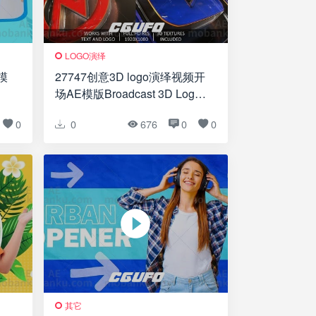
LOGO演绎
模
27747创意3D logo演绎视频开
场AE模版Broadcast 3D Logo
Opener
0
0
676
0
0
其它