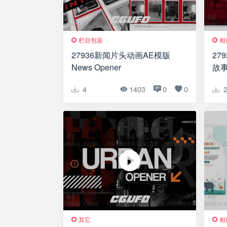
栏目包装
相
27936新闻片头动画AE模版
27
News Opener
故事
Ins
4
1403
0
0
其它
相