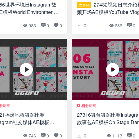
456世界环境日Instagram故
27432视频日志介绍视
含音频
模板World Environment
频开场AE模板YouTube Vlo
 Instagram Story Template
Intro I Podcast Opener
0
983
0
0
0
636
0
册动画
相册动画
321摇滚地板舞蹈比赛
27316舞台舞蹈比赛Instagr
stagram社交媒体AE模板
故事包AE模板On Stage Dan
k The Floor Dance Contest
Contest Instagram Story Pa
0
746
0
0
0
1113
0
tagram Social Media Post