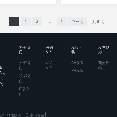
1
2
3
…
5
下一页
共 5 页
关于我
开通
模版下
发布资
们
VIP
载
源
关于我
加入
AE模版
我要投
版
们
VIP
稿
PR模版
E模
联系我
供
们
的
广告合
作
板库
Pr模版网
申请友链