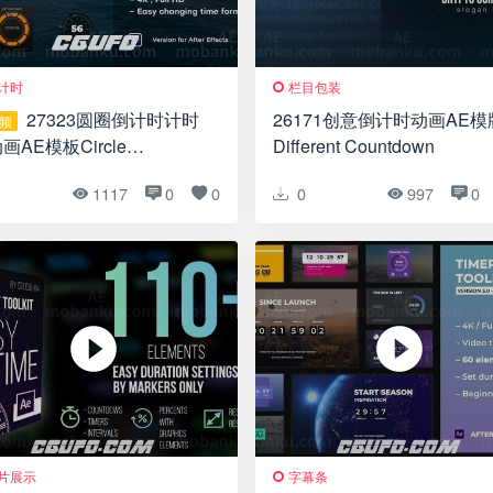
计时
栏目包装
27323圆圈倒计时计时
26171创意倒计时动画AE模
频
画AE模板Circle
Different Countdown
ntdown Timers I
1
1117
0
0
0
997
0
片展示
字幕条