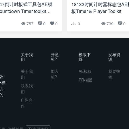
747倒计时板式工具包AE模
18132时间计时器标志包AE
untdown Timer toolkit
板Timer & Player Toolkit
sy Time”
1
757
0
0
0
739
0
关于我
开通
模版下
发布资
们
VIP
载
源
关于我
加入
AE模版
我要投
版
们
VIP
稿
PR模版
E模
联系我
供
们
的
广告合
作