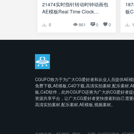
21474实时指针转动时钟动画包
18
AE模板Real Time Clock
板Co
Animation Pack
“Ea
0
861
0
0
CGUFO致力于为广大CG爱好者和从业人员提供AE模
免费下载,AE模板,C4D下载,高清实拍素材,配乐素材,A
板,C4D软件，此外CGUFO还将为广大的CG爱好者提
资源共享平台，让广大CG爱好者更快搜索到自己需要
高清实拍素材,配乐素材,AE模板,视频素材。
友情链接：