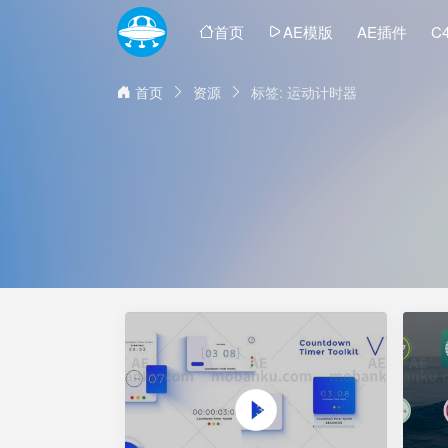
首页
AE模版
AE插件
C
首页
资源
标签: 运动计时器