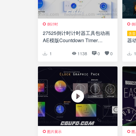
倒计时
倒
27525倒计时计时器工具包动画
含音
AE模版Countdown Timer
器动
Toolkit V12
Cou
1
1138
0
0
图片展示
图