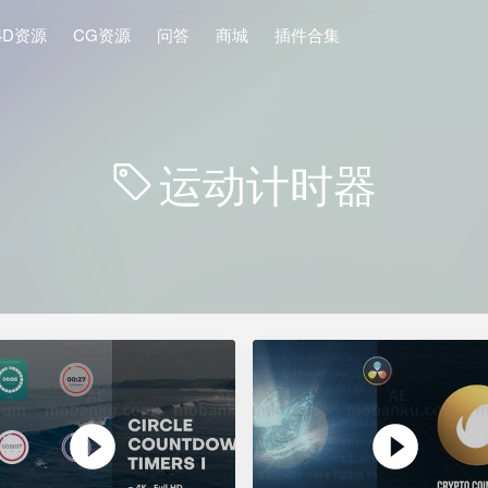
4D资源
CG资源
问答
商城
插件合集
运动计时器