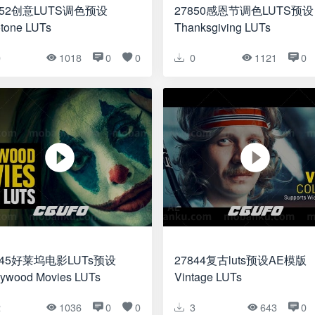
852创意LUTS调色预设
27850感恩节调色LUTS预设
tone LUTs
Thanksgiving LUTs
0
1018
0
0
0
1121
0
845好莱坞电影LUTs预设
27844复古luts预设AE模版
lywood Movies LUTs
Vintage LUTs
2
1036
0
0
3
643
0