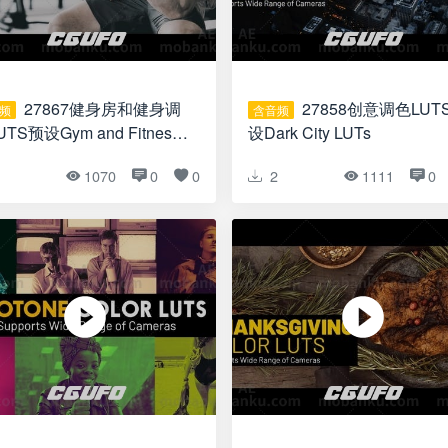
27867健身房和健身调
27858创意调色LUTS预
频
含音频
TS预设Gym and Fitness
设Dark City LUTs
s
1
1070
0
0
2
1111
0