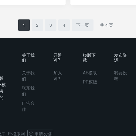
1
2
3
4
下一页
共 4 页
关于我
开通
模版下
发布资
们
VIP
载
源
关于我
加入
AE模版
我要投
版
们
VIP
稿
PR模版
E模
联系我
供
们
的
广告合
作
板库
Pr模版网
申请友链