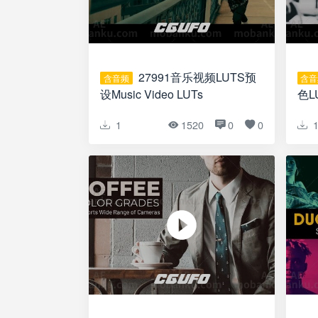
27991音乐视频LUTS预
含音频
含音
设Music Video LUTs
色LU
LUT
1
1520
0
0