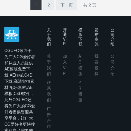
With Logo
1
2
下一页
共 2 页
关
开
模
发
公
于
通
版
布
司
我
VI
下
资
介
们
P
载
源
绍
CGUFO致力于
关
加
A
我
公
为广大CG爱好者
于
入
E
要
司
和从业人员提供
我
VI
模
投
介
AE模版免费下
们
P
版
稿
绍
载,AE模板,C4D
下载,高清实拍素
联
P
材,配乐素材,AE
系
R
模板,C4D软件，
我
模
此外CGUFO还
们
版
将为广大的CG爱
广
好者提供资源共
告
享平台，让广大
合
CG爱好者更快搜
作
索到自己需要的