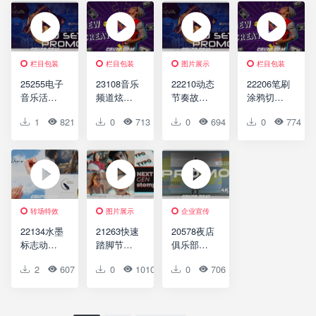
Intro
Music
Dark
Party DJ
Fashion
Set
Energy
Promo
栏目包装
栏目包装
图片展示
栏目包装
25255电子
23108音乐
22210动态
22206笔刷
音乐活动
频道炫酷
节奏故障
涂鸦切换
宣传演绎
演绎AE模
噪点效果
效果音乐
1
821
0
0
0
713
0
0
0
694
0
0
0
774
AE模板DJ
板Music
DJ宣传AE
频道栏目
Set Promo
Channel
模板DJ
片头AE模
Opener
Set Promo
板Music
Channel
Opener
转场特效
图片展示
企业宣传
22134水墨
21263快速
20578夜店
标志动感
踏脚节奏
俱乐部视
切换手写
闪烁切换
频宣传推
2
607
0
0
0
1010
0
0
0
706
0
0
字体片头
版式AE模
广AE模板
AE模板
板Next
No Sleep |
Fast
Gen Typo
Club
Message
Stomper
Promo