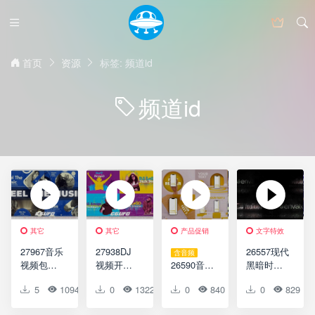
首页
资源
标签: 频道id
频道id
其它
其它
产品促销
文字特效
27967音乐
27938DJ
26557现代
含音频
视频包装
视频开场
26590音乐
黑暗时尚
AE模版
动画AE模
派对DJ能
视频开场
5
1094
0
0
0
1322
0
0
0
840
0
0
0
829
Feel The
版DJ
量促销动
AE模板
Music
Opener
画AE模板
Modern