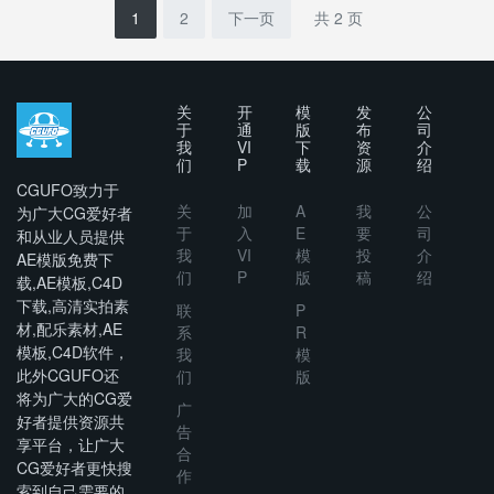
Game
Presentati
1
2
下一页
共 2 页
Store
on
B100
关
开
模
发
公
于
通
版
布
司
我
VI
下
资
介
们
P
载
源
绍
CGUFO致力于
关
加
A
我
公
为广大CG爱好者
于
入
E
要
司
和从业人员提供
我
VI
模
投
介
AE模版免费下
们
P
版
稿
绍
载,AE模板,C4D
下载,高清实拍素
联
P
材,配乐素材,AE
系
R
模板,C4D软件，
我
模
此外CGUFO还
们
版
将为广大的CG爱
广
好者提供资源共
告
享平台，让广大
合
CG爱好者更快搜
作
索到自己需要的