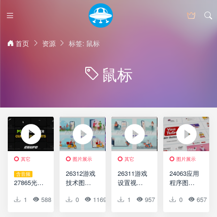
首页
资源
标签: 鼠标
鼠标
其它
图片展示
其它
图片展示
26312游戏
26311游戏
24063应用
含音频
27865光标
技术图文
设置视频
程序图片
元素达芬
展示动画
介绍AE模
视频展示
1
588
0
0
0
1169
0
1
0
957
0
0
0
657
奇模版
AE模版
版Gaming
AE模板
Cursors
Gaming
Setup
YouTube