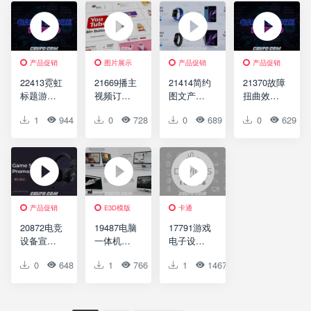
Elements |
Technolog
Opener
Subscribe
DaVinci
y
Buttons
Resolve
Slideshow
Pack
产品促销
图片展示
产品促销
产品促销
22413霓虹
21669播主
21414简约
21370故障
标题游戏
视频订阅
图文产品
扭曲效果
商店宣传
按钮包展
宣传推广
游戏商店
1
944
0
0
0
728
0
0
0
689
0
0
0
629
促销AE模
示AE模板
展示促宣
宣传促销
板Game
YouTube
AE模板
AE模板
Store
Subscribe
Product
Game
Promo
Buttons
Sale
Store
Pack
Promo
Promo
B128
产品促销
E3D模版
卡通
20872电竞
19487电脑
17791游戏
设备宣传
一体机模
电子设备
展示促销
型网站展
动画图标
0
648
0
1
0
766
0
1
0
1467
0
0
AE模板
示AE模板
AE模板
Sale
White
Devices
Product
Room |
Icons
Promo |
Website