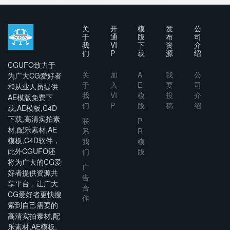
HUD Pack
– Circles
HUD Pack
关
开
模
发
公
于
通
版
布
司
我
VI
下
资
介
们
P
载
源
绍
CGUFO致力于
关
加
A
我
公
为广大CG爱好者
于
入
E
要
司
和从业人员提供
我
VI
模
投
介
AE模版免费下
们
P
版
稿
绍
载,AE模板,C4D
下载,高清实拍素
联
P
材,配乐素材,AE
系
R
模板,C4D软件，
我
模
此外CGUFO还
们
版
将为广大的CG爱
广
好者提供资源共
告
享平台，让广大
合
CG爱好者更快搜
作
索到自己需要的
高清实拍素材,配
乐素材,AE模板,