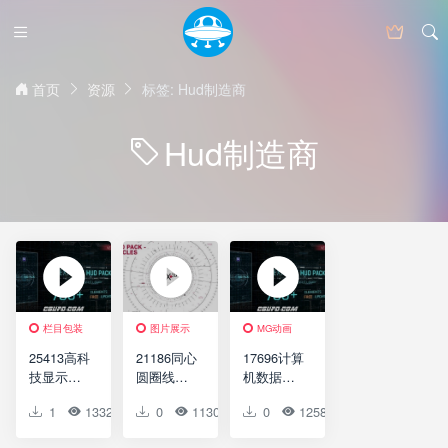
首页
资源
标签: Hud制造商
Hud制造商
栏目包装
图片展示
MG动画
25413高科
21186同心
17696计算
技显示背
圆圈线界
机数据界
景展示AE
面元素展
面动画元
1
1332
0
0
0
1130
0
0
0
1258
0
0
模板
示AE模板
素包AE模
Extreme
HUD Pack
板Extreme