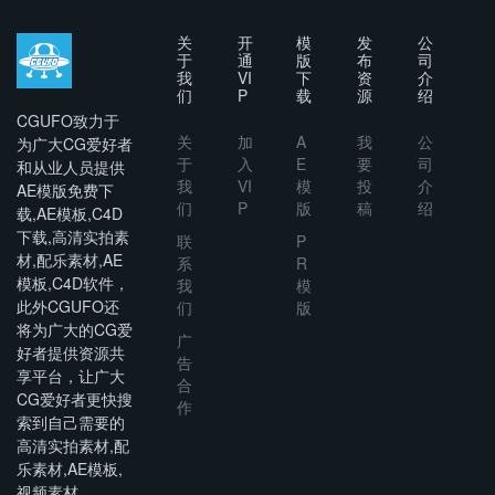
关
开
模
发
公
于
通
版
布
司
我
VI
下
资
介
们
P
载
源
绍
CGUFO致力于
关
加
A
我
公
为广大CG爱好者
于
入
E
要
司
和从业人员提供
我
VI
模
投
介
AE模版免费下
们
P
版
稿
绍
载,AE模板,C4D
下载,高清实拍素
联
P
材,配乐素材,AE
系
R
模板,C4D软件，
我
模
此外CGUFO还
们
版
将为广大的CG爱
广
好者提供资源共
告
享平台，让广大
合
CG爱好者更快搜
作
索到自己需要的
高清实拍素材,配
乐素材,AE模板,
视频素材。