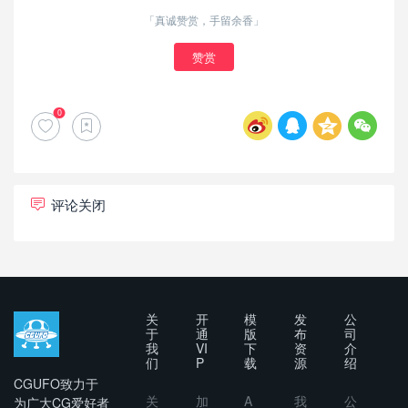
「真诚赞赏，手留余香」
赞赏
0
评论关闭
关
开
模
发
公
于
通
版
布
司
我
VI
下
资
介
们
P
载
源
绍
CGUFO致力于
关
加
A
我
公
为广大CG爱好者