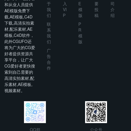
于
入
E
要
司
和从业人员提供
我
VI
模
投
介
AE模版免费下
们
P
版
稿
绍
载,AE模板,C4D
下载,高清实拍素
联
P
材,配乐素材,AE
系
R
模板,C4D软件，
我
模
此外CGUFO还
们
版
将为广大的CG爱
广
好者提供资源共
告
享平台，让广大
合
CG爱好者更快搜
作
索到自己需要的
高清实拍素材,配
乐素材,AE模板,
视频素材。
QQ群
公众号