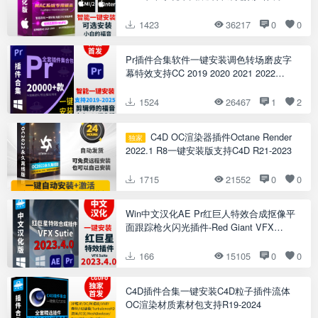
基本图形红巨人系列等插件一键安装包
1423
36217
0
0
Pr插件合集软件一键安装调色转场磨皮字
幕特效支持CC 2019 2020 2021 2022
2023 2024 2025
1524
26467
1
2
C4D OC渲染器插件Octane Render
独家
2022.1 R8一键安装版支持C4D R21-2023
1715
21552
0
0
Win中文汉化AE Pr红巨人特效合成抠像平
面跟踪枪火闪光插件-Red Giant VFX
Suite 2023.4.1
166
15105
0
0
C4D插件合集一键安装C4D粒子插件流体
OC渲染材质素材包支持R19-2024