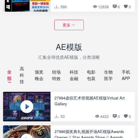
586
12838
6
0
更多
AE模版
汇集全球优质AE模版，分类清晰
高
全
颁奖
转场
科技
电影
生物
手机
科
部
晚会
特效
金融
包装
医学
APP
技
27994虚拟艺术馆视频AE模版Virtual Art
Gallery
30
4422
0
0
27986颁奖典礼视频开场AE模版Awards
Opener // Star Awards Show // Awards