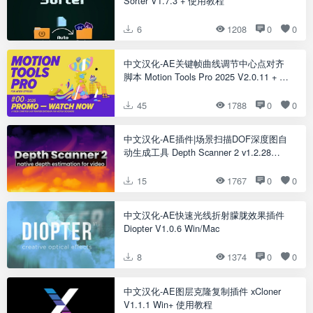
Sorter V1.7.3 + 使用教程
6
1208
0
0
中文汉化-AE关键帧曲线调节中心点对齐
脚本 Motion Tools Pro 2025 V2.0.11 + 使
用教程
45
1788
0
0
中文汉化-AE插件|场景扫描DOF深度图自
动生成工具 Depth Scanner 2 v1.2.28
Win/Mac + 使用教程
15
1767
0
0
中文汉化-AE快速光线折射朦胧效果插件
Diopter V1.0.6 Win/Mac
8
1374
0
0
中文汉化-AE图层克隆复制插件 xCloner
V1.1.1 Win+ 使用教程