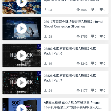
23
4007
0
0
27913互联网全球连接动画AE模版Internet
Global Connection Slideshow
28
3755
0
0
27883HUD界面视频包装AE模版HUD
Pack | Part 6
19
3242
0
0
27828HUD界面视频包装AE模版HUD
Pack | Part 7
24
3177
0
0
AE脚本模板-500组E3D三维苹果iPhone
14手机平板笔记本电脑手表APP展示动画