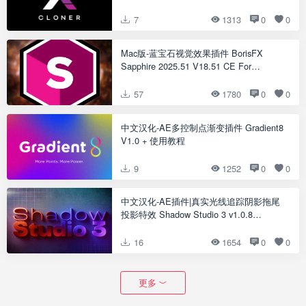
7
1313
0
0
Mac版-蓝宝石视觉效果插件 BorisFX
Sapphire 2025.51 V18.51 CE For
AE/PR/OFX/AVX Win破解版下载
57
1780
0
0
中文汉化-AE多控制点渐变插件 Gradient8
V1.0 + 使用教程
9
1252
0
0
中文汉化-AE插件|真实光线追踪阴影拖尾
投影特效 Shadow Studio 3 v1.0.8
Win/Mac + 使用教程
16
1654
0
0
更多