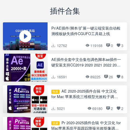
插件合集
Pr/AE插件/脚本/扩展一键云端安装自动检
测模板缺失插件CGUFO工具箱上线
12762
119168
0
3
AE插件全套中文合集包调色脚本ae插件一
键安装支持CC2019 2020 2021 2022 2023
2024 2025 2026
16591
89225
26
8
AE 2020-2025插件合辑 中文汉化
独家
for Mac 苹果系统三维模型光效粒子调色
抠像等插件一键安装包
5021
69180
2
2
Pr 2020-2025插件合辑 中文汉化 for
独家
Mac苹果系统平面跟踪降噪光效抠像调色