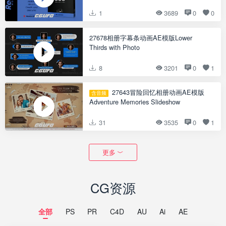
预设
1
3689
0
0
27678相册字幕条动画AE模版Lower
Thirds with Photo
8
3201
0
1
27643冒险回忆相册动画AE模版
含音频
Adventure Memories Slideshow
31
3535
0
1
更多
CG资源
全部
PS
PR
C4D
AU
Ai
AE