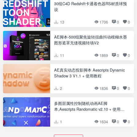
30组C4D Redshift卡通着色器RS材质球预
设
13
1706
0
0
AE脚本-500组聚焦旋转扭曲抖动模糊水墨
图形遮罩无缝视频转场V2
11
1869
0
0
AE真实动态投影脚本 Aescripts Dynamic
Shadow 3 V1.1 + 使用教程
2
1836
0
0
多图层属性控制随机动画AE脚
本,Aescripts Randomatic v2.10 + 使用教
程
1
1634
0
0