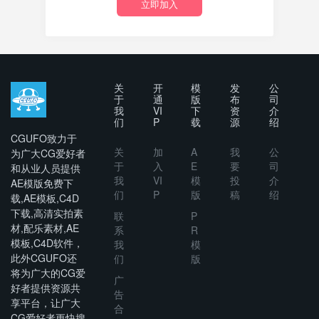
立即加入
关
开
模
发
公
于
通
版
布
司
我
VI
下
资
介
们
P
载
源
绍
CGUFO致力于
关
加
A
我
公
为广大CG爱好者
于
入
E
要
司
和从业人员提供
我
VI
模
投
介
AE模版免费下
们
P
版
稿
绍
载,AE模板,C4D
下载,高清实拍素
联
P
材,配乐素材,AE
系
R
模板,C4D软件，
我
模
此外CGUFO还
们
版
将为广大的CG爱
广
好者提供资源共
告
享平台，让广大
合
CG爱好者更快搜