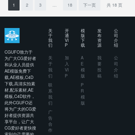
背景动画
Logo动画
解版
1
2
3
…
18
下一页
共 18 页
预设
包
32869928
32196607
关
开
模
发
公
于
通
版
布
司
我
VI
下
资
介
们
P
载
源
绍
CGUFO致力于
关
加
A
我
公
为广大CG爱好者
于
入
E
要
司
和从业人员提供
我
VI
模
投
介
AE模版免费下
们
P
版
稿
绍
载,AE模板,C4D
下载,高清实拍素
联
P
材,配乐素材,AE
系
R
模板,C4D软件，
我
模
此外CGUFO还
们
版
将为广大的CG爱
广
好者提供资源共
告
享平台，让广大
合
CG爱好者更快搜
作
索到自己需要的