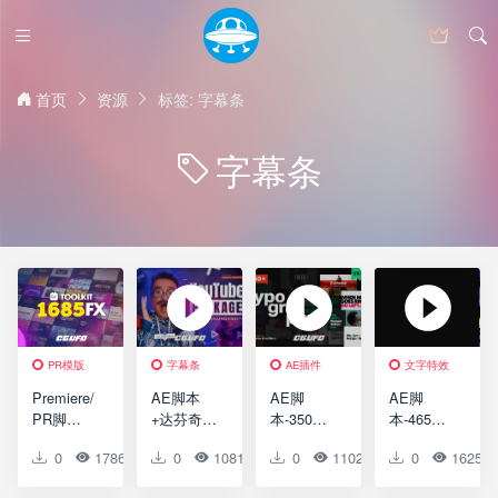
首页
资源
标签: 字幕条
字幕条
PR模版
字幕条
AE插件
文字特效
文字特效
AE预设
Premiere/
AE脚本
AE脚
AE脚
字幕条
PR脚
+达芬奇预
本-350组
本-465组
本-1685组
设+FCPX
文字标题
创意图形
0
1786
0
0
0
1081
0
0
0
1102
0
0
0
1625
视频特效
插件-323
排版字幕
文字标题
无缝转场
组网络视
条动画预
排版字幕