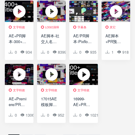
调色分屏
频包装转
设V6.1 破
条背景动
背景文字
场字幕条
解版
画预设
标题字幕
文字标题
条预设
指示线动
Gal Toolkit
画元素
文字特效
LOGO演绎
字幕条
其它
V3.3
文字特效
AE+PR脚
AE脚本-社
AE/PR脚
AE脚本
本-300+文
交人名字
本-Pixflow
+PR预
字标题人
幕条文字
合集
设-2250+
0
934
1
0
0
8399
1
0
0
935
1
1
0
918
名字幕条
标题排版
1000+社交
时尚排版
指示线动
图形背景
字幕条文
商品介绍
画预设破
转场Logo
字标题排
宣传包装
解版
动画包
版标注图
文字标题
形背景动
字幕条
画
Logo动画
转场背景
文字特效
文字特效
文字特效
元素包
Graphics
AE+Premi
17015AE
16999-
Pack
ere/PR脚
模板脚本-
AE+PR脚
TOKO
本-1000组
社交人名
本-300+文
0
1306
1
0
0
952
1
0
0
1021
0
0
V4.1
文字标题
字幕条文
字标题人
排版片头
字标题排
名字幕条
人名字幕
版图形背
指示线动
条指示线
景转场
画预设破