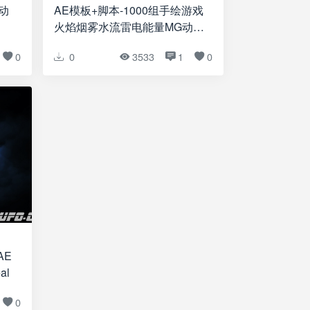
动
AE模板+脚本-1000组手绘游戏
火焰烟雾水流雷电能量MG动画
+通道视频素材V2
0
0
3533
1
0
AE
al
0