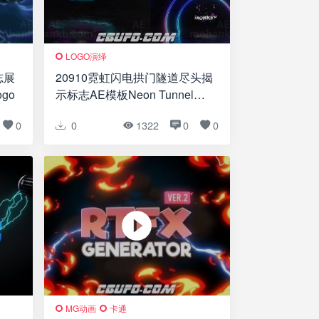
LOGO演绎
志展
20910霓虹闪电拱门隧道尽头揭
ogo
示标志AE模板Neon Tunnel
Electric Logo
0
0
1322
0
0
MG动画
卡通