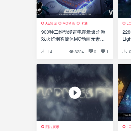
AE预设
MG动画
卡通
L
900种二维动漫雷电能量爆炸游
22
戏火焰烟雾流体MG动画元素
Ligh
+视频素材AE脚本 Magic
14
3224
0
1
Button v1.0
图片展示
L