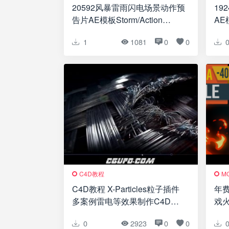
20592风暴雷雨闪电场景动作预
19
告片AE模板Storm/Action
AE模
Trailer
1
1081
0
0
C4D教程
M
C4D教程 X-Particles粒子插件
年费
多案例雷电等效果制作C4D教
戏
程
画+
0
2923
0
0