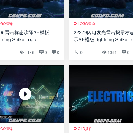
OGO演绎
LOGO演绎
805雷击标志演绎AE模板
22279闪电发光雷击揭示标
tning Strike Logo
示AE模板Lightning Strike L
0
1145
0
0
0
1351
0
OGO演绎
C4D插件