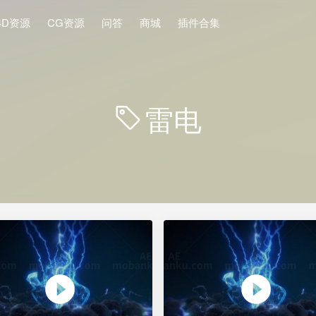
4D资源
CG资源
问答
商城
插件合集
雷电