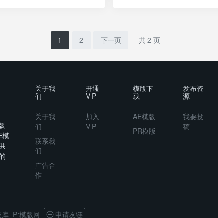
1
2
下一页
共 2 页
关于我
开通
模版下
发布资
们
VIP
载
源
关于我
加入
AE模版
我要投
版
们
VIP
稿
PR模版
E模
联系我
供
们
的
广告合
作
板库
Pr模版网
申请友链