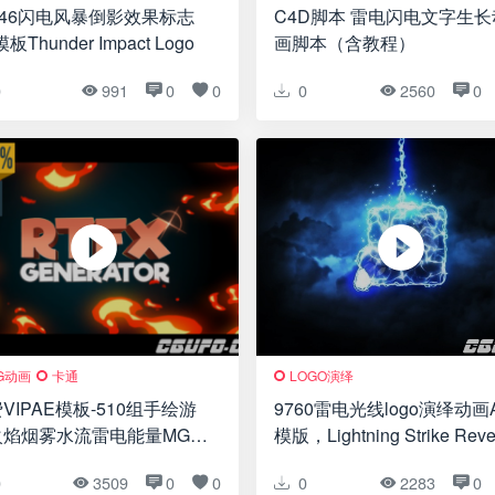
246闪电风暴倒影效果标志
C4D脚本 雷电闪电文字生长
板Thunder Impact Logo
画脚本（含教程）
0
991
0
0
0
2560
0
G动画
卡通
LOGO演绎
VIPAE模板-510组手绘游
9760雷电光线logo演绎动画
火焰烟雾水流雷电能量MG动
模版，Lightning Strike Reve
通道视频素材(更新至V2)
0
3509
0
0
0
2283
0