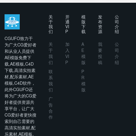
Intro
关
开
模
发
公
于
通
版
布
司
我
VI
下
资
介
们
P
载
源
绍
CGUFO致力于
关
加
A
我
公
为广大CG爱好者
于
入
E
要
司
和从业人员提供
我
VI
模
投
介
AE模版免费下
们
P
版
稿
绍
载,AE模板,C4D
下载,高清实拍素
联
P
材,配乐素材,AE
系
R
模板,C4D软件，
我
模
此外CGUFO还
们
版
将为广大的CG爱
广
好者提供资源共
告
享平台，让广大
合
CG爱好者更快搜
作
索到自己需要的
高清实拍素材,配
乐素材,AE模板,