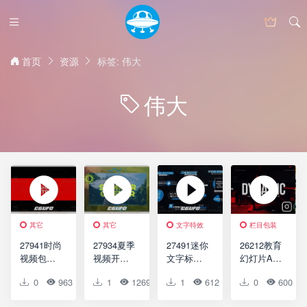
首页
资源
标签: 伟大
伟大
其它
其它
文字特效
栏目包装
27941时尚
27934夏季
27491迷你
26212教育
视频包装
视频开场
文字标题
幻灯片AE
AE模版
动画AE模
动画AE模
模版
0
963
0
1
0
1269
0
1
0
612
0
0
0
600
Fashion
版Summer
版Minimal
Education
Youtube
Opener
Text Titles
Slideshow