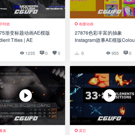
字特效
相册动画
975渐变标题动画AE模版
27876色彩丰富的抽象
ient Titles | AE
Instagram故事AE模版Colour
Abstract Instagram Story
1
1235
0
0
0
955
0
幕条
其它