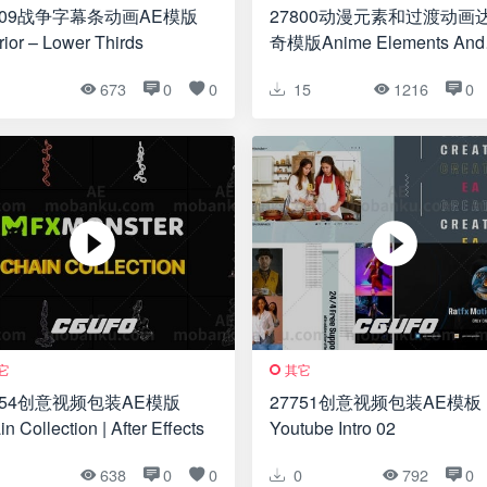
809战争字幕条动画AE模版
27800动漫元素和过渡动画
ior – Lower Thirds
奇模版Anime Elements And
Transitions | DaVinci Resol
1
673
0
0
15
1216
0
它
其它
754创意视频包装AE模版
27751创意视频包装AE模板
n Collection | After Effects
Youtube Intro 02
1
638
0
0
0
792
0