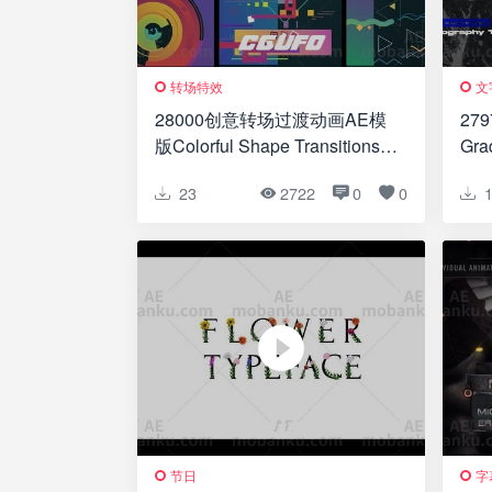
转场特效
文
28000创意转场过渡动画AE模
27
版Colorful Shape Transitions
Grad
#3 [Davinci Resolve]
23
2722
0
0
节日
字