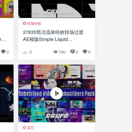
转场特效
27835简洁流体特效转场过渡
ful
AE模版Simple Liquid
Transitions | After Effects
0
5
790
0
0
其它