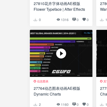
27810花卉字体动画AE模版
27
Flower Typeface | After Effects
Warr
0
1316
0
0
信息图表
其
27764动态图表动画AE模版
27
Dynamic Charts
Chai
2
1160
0
0