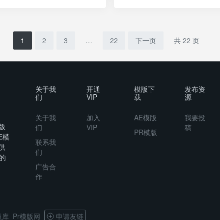
1
2
3
…
22
下一页
共 22 页
关于我
开通
模版下
发布资
们
VIP
载
源
关于我
加入
AE模版
我要投
版
们
VIP
稿
PR模版
E模
联系我
供
们
的
广告合
作
板库
Pr模版网
申请友链