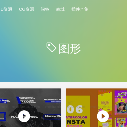
4D资源
CG资源
问答
商城
插件合集
图形