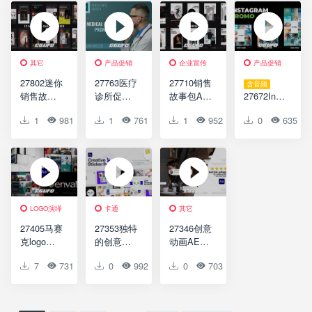
Openers –
Instagram
Logo
Logo
Reveal
Opener
其它
产品促销
企业宣传
产品促销
27802迷你
27763医疗
27710销售
含音频
销售故事
诊所促销
故事包AE
27672Inst
动画AE模
AE模版
模版Sale
agram促销
1
981
0
1
0
761
0
1
0
952
0
0
0
635
版Minimal
Medical
Stories
动画AE模
Sale
Clinic
Pack
版
Stories
Promo
Instagram
Promo
Slideshow
LOGO演绎
卡通
其它
27405马赛
27353独特
27346创意
克logo演
的创意贴
动画AE模
绎标志展
纸动画组
板Rating
7
731
0
0
0
992
0
0
0
703
0
0
示后效果
合AE模板
Animation
AE模板
Unique
Mosaic
Creative
Tiles Logo
Sticker