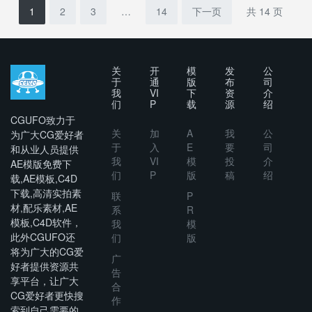
Reveal for
Animated
1
2
3
…
14
下一页
共 14 页
After
Portfolio
Effects
After
Effect
Project
关
开
模
发
公
于
通
版
布
司
我
VI
下
资
介
们
P
载
源
绍
CGUFO致力于
关
加
A
我
公
为广大CG爱好者
于
入
E
要
司
和从业人员提供
我
VI
模
投
介
AE模版免费下
们
P
版
稿
绍
载,AE模板,C4D
下载,高清实拍素
联
P
材,配乐素材,AE
系
R
模板,C4D软件，
我
模
此外CGUFO还
们
版
将为广大的CG爱
广
好者提供资源共
告
享平台，让广大
合
CG爱好者更快搜
作
索到自己需要的