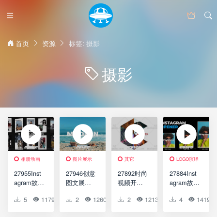
首页
资源
标签: 摄影
摄影
相册动画
图片展示
其它
LOGO演绎
27955Inst
27946创意
27892时尚
27884Inst
agram故事
图文展示
视频开场
agram故事
AE模板
动画AE模
动画AE模
logo演绎
5
1179
0
2
0
1260
0
2
0
1213
0
4
0
1419
Instagram
版Intro
版Stylish
动画AE模
Stories V2
Slideshow
Photo
版