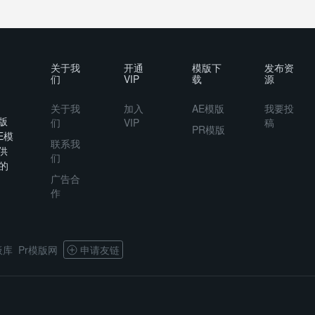
关于我
开通
模版下
发布资
们
VIP
载
源
关于我
加入
AE模版
我要投
版
们
VIP
稿
PR模版
E模
联系我
供
们
的
广告合
作
板库
Pr模版网
申请友链