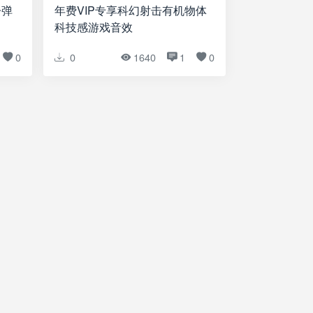
子弹
年费VIP专享科幻射击有机物体
科技感游戏音效
0
0
1640
1
0