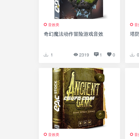
音效类
音
奇幻魔法动作冒险游戏音效
塔
1
2319
1
0
音效类
音