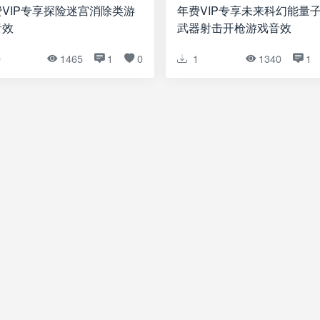
VIP专享探险迷宫消除类游
年费VIP专享未来科幻能量
音效
武器射击开枪游戏音效
0
1465
1
0
1
1340
1