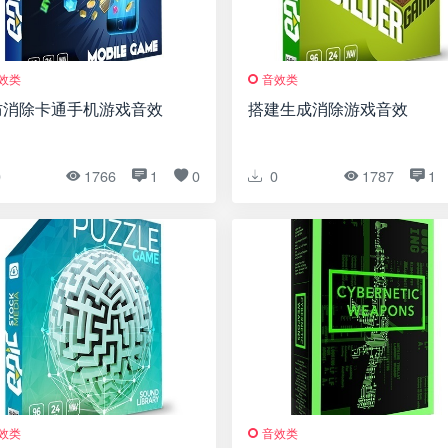
效类
音效类
防消除卡通手机游戏音效
搭建生成消除游戏音效
0
1766
1
0
0
1787
1
效类
音效类