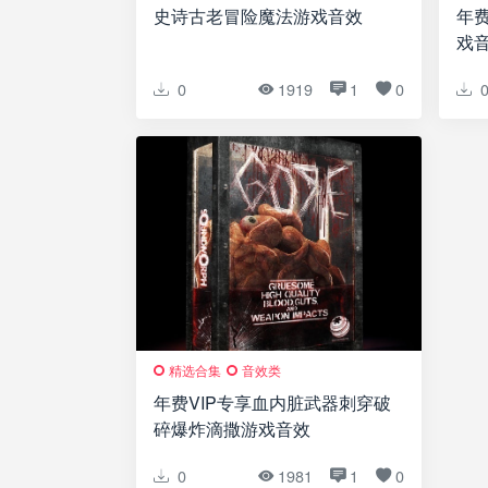
史诗古老冒险魔法游戏音效
年费
戏
0
1919
1
0
精选合集
音效类
年费VIP专享血内脏武器刺穿破
碎爆炸滴撒游戏音效
0
1981
1
0