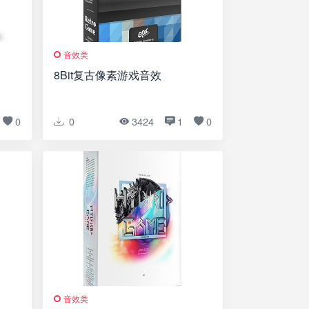
音效类
8Bit复古像素游戏音效
0
0
3424
1
0
音效类