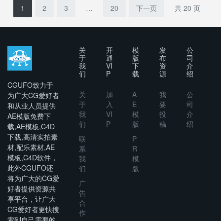
ent
1
2
3
…
20
下一页
共 20 页
Typograph
y Scenes
关
开
模
发
公
于
通
版
布
司
我
VI
下
资
介
们
P
载
源
绍
CGUFO致力于
关
加
A
我
公
为广大CG爱好者
于
入
E
要
司
和从业人员提供
我
VI
模
投
介
AE模版免费下
们
P
版
稿
绍
载,AE模板,C4D
下载,高清实拍素
联
P
材,配乐素材,AE
系
R
模板,C4D软件，
我
模
此外CGUFO还
们
版
将为广大的CG爱
广
好者提供资源共
告
享平台，让广大
合
CG爱好者更快搜
作
索到自己需要的