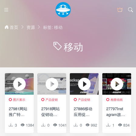
首页
资源
标签: 移动
移动
图片展示
产品促销
产品促销
相册动画
27981网站
27918网站
27886移动
27797Inst
推广特效
促销动画
应用促销
agram故事
动画AE模
AE模版
动画AE模
动画AE模
3
1384
0
0
0
1041
0
0
0
992
0
1
0
834
版Website
Web Site
版Mobile
版
Promotion
Promo
App
Instagram