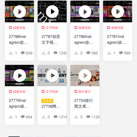
Promo
Stories
相册动画
文字特效
相册动画
相册动画
27788Inst
27787创意
27786Inst
27781Inst
agram故事
文字视频
agram故事
agram故事
动画AE模
开场AE模
包动画AE
AE模版
1
609
0
0
0
1249
0
2
0
566
0
1
0
686
版
版Typo
模版
Instagram
Instagram
Text
Instagram
Stories
Stories
Opener
Stories
Pack
相册动画
文字特效
图片展示
27779Inst
27724旅行
含音频
agram城市
27738网络
图文展示
故事AE模
开发文字
动画AE模
1
804
0
0
0
1314
0
0
0
1128
0
0
版
排版动画
版Travel
Instagram
AE模版
Slideshow
Urban
Web
Stories
Developm