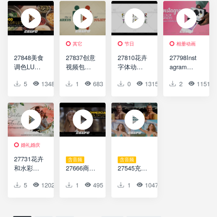
Intro
Festival
Colour
Instagram
Kids
Story
Slideshow
Template
其它
节日
相册动画
27848美食
27837创意
27810花卉
27798Inst
调色LUTS
视频包装
字体动画
agram
预设Food
AE模版
AE模版
LUTs调色
5
1348
0
1
0
683
0
0
0
1315
0
2
0
1151
LUTs
Save the
Flower
预设
Date
Typeface |
Instagram
After
LUTs
Effects
婚礼婚庆
27731花卉
含音频
含音频
和水彩婚
27666商业
27545充满
礼请柬AE
视频包装
活力的夏
5
1202
0
1
0
495
0
1
0
1047
0
0
模版Floral
LUTS调色
季LUTS预
&
预设
设Vibrant
Watercolor
Commerci
Summer
Wedding
al LUTs
LUTs