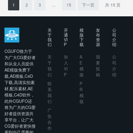
Invitation
1
2
3
…
15
下一页
共 15 页
关
开
模
发
公
于
通
版
布
司
我
VI
下
资
介
们
P
载
源
绍
CGUFO致力于
关
加
A
我
公
为广大CG爱好者
于
入
E
要
司
和从业人员提供
我
VI
模
投
介
AE模版免费下
们
P
版
稿
绍
载,AE模板,C4D
下载,高清实拍素
联
P
材,配乐素材,AE
系
R
模板,C4D软件，
我
模
此外CGUFO还
们
版
将为广大的CG爱
广
好者提供资源共
告
享平台，让广大
合
CG爱好者更快搜
作
索到自己需要的