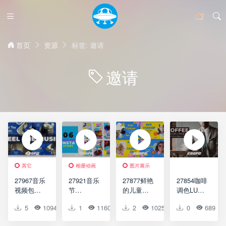
首页
资源
标签: 邀请
邀请
其它
相册动画
图片展示
27967音乐
27921音乐
27877鲜艳
27854咖啡
视频包装
节
的儿童图
调色LUTS
AE模版
Instagram
文展示动
预设
5
1094
0
1
0
1160
0
2
0
1025
0
0
0
689
Feel The
故事AE模
画AE模版
Coffee
Music
板Music
Bright
LUTs