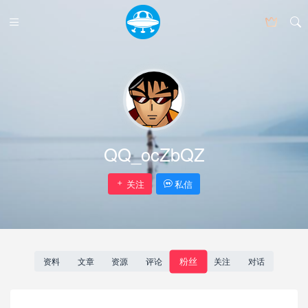
QQ_ocZbQZ
关注
私信
粉丝
资料
文章
资源
评论
关注
对话