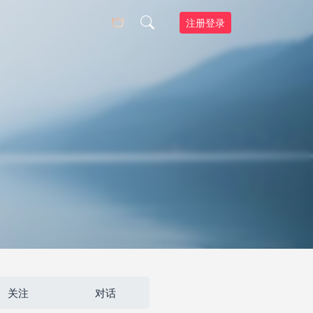
注册登录
关注
对话