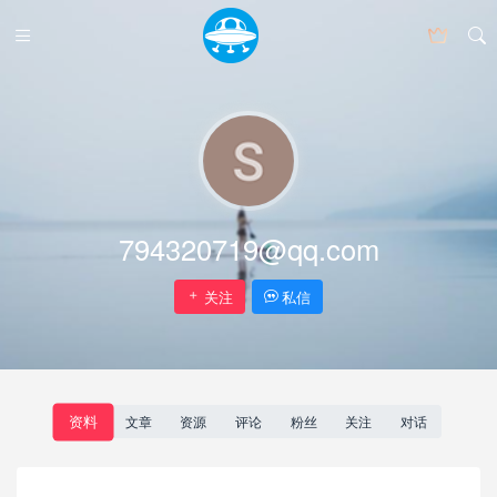
794320719@qq.com
关注
私信
资料
文章
资源
评论
粉丝
关注
对话