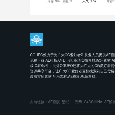
库存: 997
销量: 3
人气: 1.5k
库存: 
CGUFO致力于为广大CG爱好者和从业人员提供AE模
免费下载,AE模板,C4D下载,高清实拍素材,配乐素材,A
板,C4D软件，此外CGUFO还将为广大的CG爱好者提
资源共享平台，让广大CG爱好者更快搜索到自己需要
高清实拍素材,配乐素材,AE模板,视频素材。
友情链接：
AE模版
壁纸
一品网
C4DCHINA
AE模