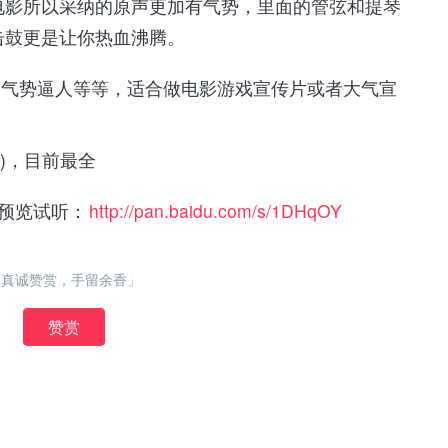
电影所以采纳的原声更加有气势，里面的管弦和提琴
击鼓更是让你热血沸腾。
、气势逼人等等，适合做电影游戏宣传片或者大气宣
G)，目前最全
预览试听：
http://pan.baidu.com/s/1DHqOY
「真诚赞赏，手留余香」
赞赏