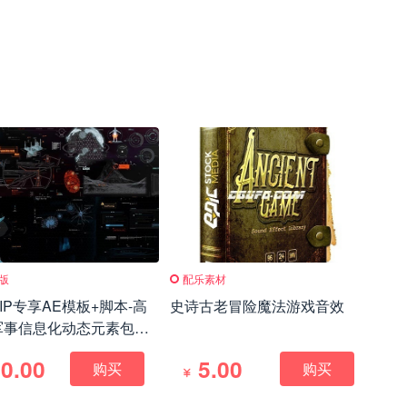
模版
配乐素材
IP专享AE模板+脚本-高
史诗古老冒险魔法游戏音效
军事信息化动态元素包
um HUD Infographic
0.00
5.00
购买
购买
新)