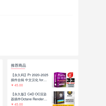
推荐商品
【永久码】Pr 2020-2025
插件合辑 中文汉化 for
Mac苹果系统平面跟踪降
45.00
噪光效抠像调色基本图形
【永久版】C4D OC渲染
红巨人系列等插件一键安
器插件Octane Render
装包
2022.1 R8一键安装版支持
45.00