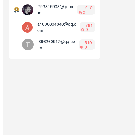
793815903@qq.co
1012
5
m
a1090804840@qq.c
781
0
om
396260917@qq.co
519
0
m