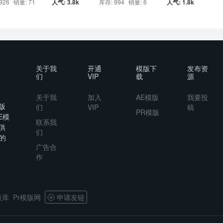
926
销量: 71
人气: 3.8k
库存: 994
销量: 6
人气: 1.8k
关于我
开通
模版下
发布资
们
VIP
载
源
关于我
加入
AE模版
我要投
版
们
VIP
稿
PR模版
E模
联系我
供
们
的
广告合
作
板库
Pr模版网
申请友链