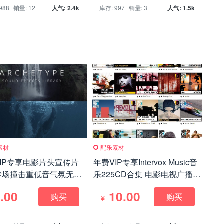
988
销量: 12
人气: 2.4k
库存: 997
销量: 3
人气: 1.5k
素材
配乐素材
IP专享电影片头宣传片
年费VIP专享Intervox Music音
转场撞击重低音气氛无损
乐225CD合集 电影电视广播广
P3+WAV)
告纪录片体育时尚
.00
10.00
购买
购买