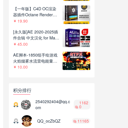
C4D R21-2023
【一年版】C4D OC渲染
器插件Octane Render
2022.1R8一键安装版支持
19.90
C4D R21-2023
[永久版]AE 2020-2025插
件合辑 中文汉化 for Mac
苹果系统三维模型光效粒
45.00
子调色抠像等插件一键安
AE脚本-1850组手绘游戏
装包
火焰烟雾水流雷电能量MG
动画+通道视频素材
10.00
V2.8.1
积分排行
2540292404@qq.c
1162
0
om
QQ_ocZbQZ
11165