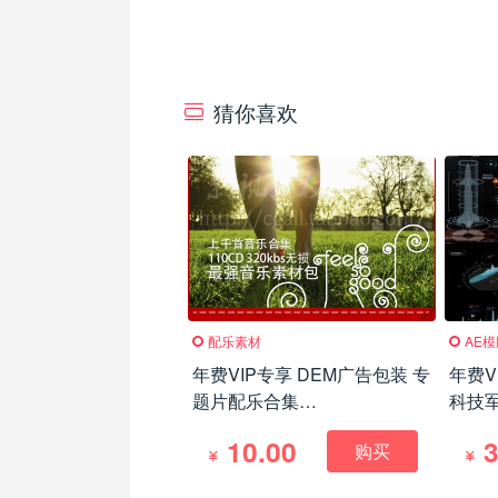
猜你喜欢
配乐素材
AE
年费VIP专享 DEM广告包装 专
年费V
题片配乐合集
科技
110CD(MP3+WAV)
Quant
10.00
3
购买
V2(更