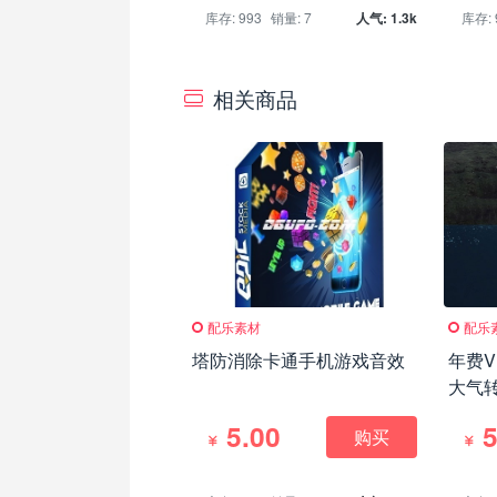
库存: 993
销量: 7
人气: 1.3k
库存: 
相关商品
配乐素材
配乐
塔防消除卡通手机游戏音效
年费V
大气
音效(M
5.00
5
购买