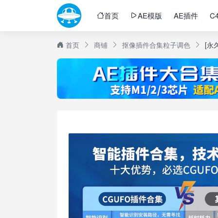
首页
AE模版
AE插件
C
首页
商铺
抠像
插件合集
粒子
调色
[永