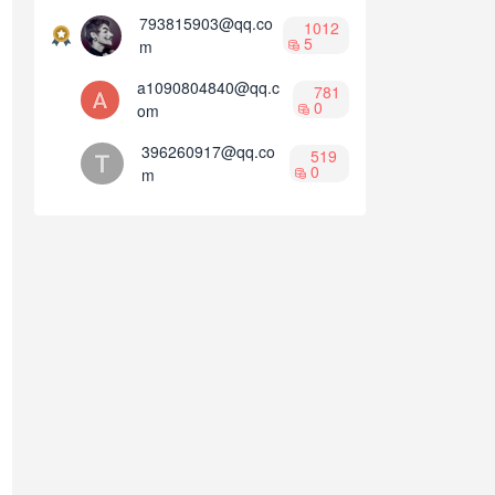
793815903@qq.co
1012
5
m
a1090804840@qq.c
781
0
om
396260917@qq.co
519
0
m