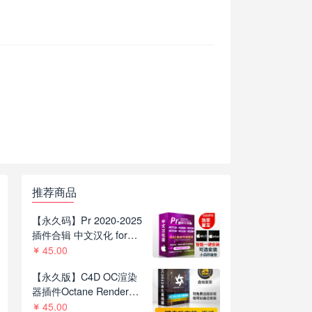
推荐商品
【永久码】Pr 2020-2025
插件合辑 中文汉化 for
Mac苹果系统平面跟踪降
45.00
噪光效抠像调色基本图形
【永久版】C4D OC渲染
红巨人系列等插件一键安
器插件Octane Render
装包
2022.1 R8一键安装版支持
45.00