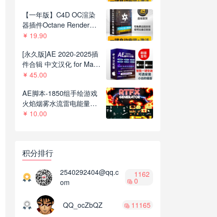
C4D R21-2023
【一年版】C4D OC渲染
器插件Octane Render
2022.1R8一键安装版支持
19.90
C4D R21-2023
[永久版]AE 2020-2025插
件合辑 中文汉化 for Mac
苹果系统三维模型光效粒
45.00
子调色抠像等插件一键安
AE脚本-1850组手绘游戏
装包
火焰烟雾水流雷电能量MG
动画+通道视频素材
10.00
V2.8.1
积分排行
2540292404@qq.c
1162
0
om
QQ_ocZbQZ
11165