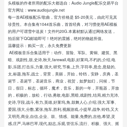
头模板的作者所用的配乐大都选自：Audio Jungle配乐交易平台
官方网址：www.audiojungle.net
每一首AE模板配乐/歌曲，官方价格是 $5-20美元，由此可见其
珍贵性。本合集有1044首乐曲，首首经典，对习惯使用AE模板
的用户可谓雪中送炭！文件约20G.本素材默认通过网络发送，
拍后留下QQ邮箱即可！绝对的震撼，绝对的物超所值。
温馨提示：购买一次，永久免费更新
AE模板音乐合集适用于：动作、冒险、军队、黄铜、建筑、黑
暗、戏剧性,鼓,史诗,秋天,farewall,电影,好莱坞,不朽的,介绍,电
影,乐团,打击乐,力量,强大,研究,节奏,上升,字符串,悬念,悬疑的,
太,标题,拖车,战士，背景，美丽，开始，铃铛，安静，庆典，圣
诞节，圣诞节，圣诞音乐，商业，祝贺，如梦如幻，问候，节
日，假日，标志，循环，魔术，音乐，新的一年，开瓶器，开放
的，积极的，放松，行动,勇敢,电影,黑暗,戏剧性,结局,精力充沛,
史诗,字段,战斗,有力,英雄,好莱坞,角,鼓舞人心,介绍,强大,军事、
爱国,强大,分数,紧张,拖车,胜利,视频游戏,小提琴,战争,铃铛,又大
又明亮,商业,自信,企业、鼓、情感、能量,免费的,吉他,希望,灵
感,庄严,马林巴琴,现代,励志,乐观,管弦乐,流行、积极、强大、摇