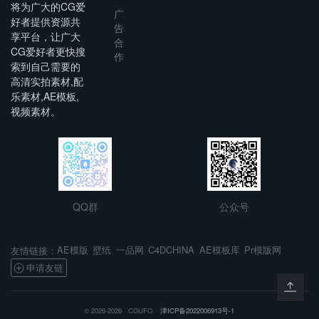
将为广大的CG爱
广
好者提供资源共
告
享平台，让广大
合
CG爱好者更快搜
作
索到自己需要的
高清实拍素材,配
乐素材,AE模板,
视频素材。
QQ群
公众号
AE模版
壁纸
一品网
C4DCHINA
AE模板库
Pr模版网
友情链接：
申请友链
© 2026-2026 CGUFO ·
津ICP备2022006913号-1