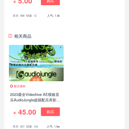
5.00
购买
库存: 988
销量: 12
人气: 1.5k
相关商品
配乐素材
2023最全Videohive AE模板音
乐AudioJungle超级配乐库影视
片头音乐持续更新超389G+
45.00
购买
库存: 837
销量: 163
人气: 1.6w