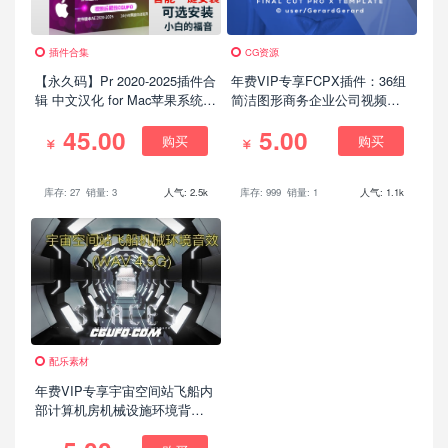
插件合集
CG资源
【永久码】Pr 2020-2025插件合
年费VIP专享FCPX插件：36组
辑 中文汉化 for Mac苹果系统平
简洁图形商务企业公司视频转
面跟踪降噪光效抠像调色基本
场预设
45.00
5.00
图形红巨人系列等插件一键安
购买
购买
装包
库存: 27
销量: 3
人气: 2.5k
库存: 999
销量: 1
人气: 1.1k
配乐素材
年费VIP专享宇宙空间站飞船内
部计算机房机械设施环境背景
无损音效