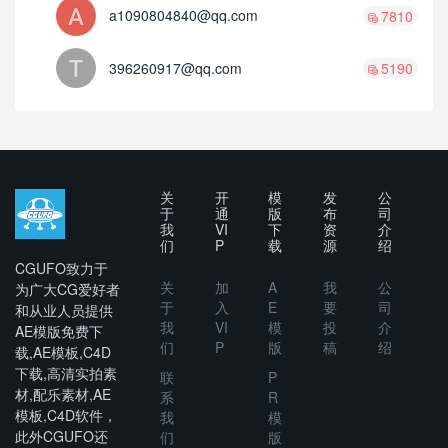
a1090804840@qq.com
7810
396260917@qq.com
5190
关
开
模
发
公
于
通
版
布
司
我
VI
下
资
介
们
P
载
源
绍
CGUFO致力于
关
加
A
我
公
为广大CG爱好者
于
入
E
要
司
和从业人员提供
我
VI
模
投
介
AE模版免费下
们
P
版
稿
绍
载,AE模板,C4D
下载,高清实拍素
联
P
材,配乐素材,AE
系
R
模板,C4D软件，
我
模
此外CGUFO还
们
版