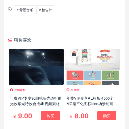
背景音乐
预告片
猜你喜欢
视频素材
AE模版
年费VIP专享90组镜头光斑折射
年费VIP专享AE模板-1500个
光效耀光特效合成4K视频素材
MG扁平化图标Icon场景动画工
具包V15
9.00
8.00
购买
购买