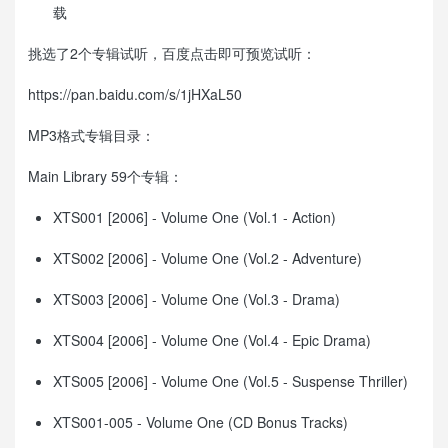
载
挑选了2个专辑试听，百度点击即可预览试听：
https://pan.baidu.com/s/1jHXaL50
MP3格式专辑目录：
Main Library 59个专辑：
XTS001 [2006] - Volume One (Vol.1 - Action)
XTS002 [2006] - Volume One (Vol.2 - Adventure)
XTS003 [2006] - Volume One (Vol.3 - Drama)
XTS004 [2006] - Volume One (Vol.4 - Epic Drama)
XTS005 [2006] - Volume One (Vol.5 - Suspense Thriller)
XTS001-005 - Volume One (CD Bonus Tracks)