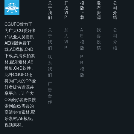
关
开
模
发
公
于
通
版
布
司
我
VI
下
资
介
们
P
载
源
绍
CGUFO致力于
关
加
A
我
公
为广大CG爱好者
于
入
E
要
司
和从业人员提供
我
VI
模
投
介
AE模版免费下
们
P
版
稿
绍
载,AE模板,C4D
下载,高清实拍素
联
P
材,配乐素材,AE
系
R
模板,C4D软件，
我
模
此外CGUFO还
们
版
将为广大的CG爱
广
好者提供资源共
告
享平台，让广大
合
CG爱好者更快搜
作
索到自己需要的
高清实拍素材,配
乐素材,AE模板,
视频素材。