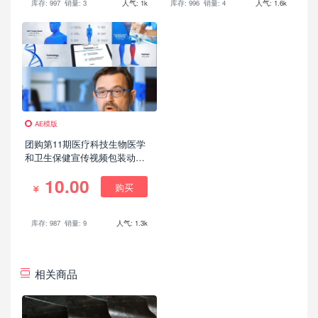
库存: 997
销量: 3
人气: 1k
库存: 996
销量: 4
人气: 1.6k
AE模版
团购第11期医疗科技生物医学
和卫生保健宣传视频包装动画
AE模版
10.00
购买
库存: 987
销量: 9
人气: 1.3k
相关商品