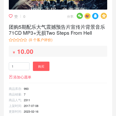
赞
0
分享:
团购5期配乐大气震撼预告片宣传片背景音乐
71CD MP3+无损Two Steps From Hell
(
0
个客户评价)
10.00
购买
添加心愿单
商品库存:
993
商品销量:
7
商品人气:
2311
上架时间:
2017-07-08
更新时间:
2023-02-16