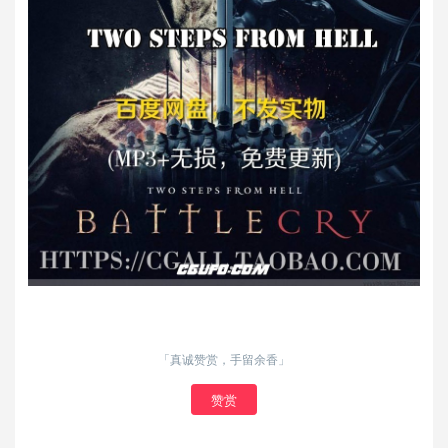
「真诚赞赏，手留余香」
赞赏