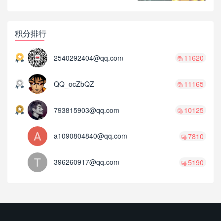
积分排行
2540292404@qq.com
11620
QQ_ocZbQZ
11165
793815903@qq.com
10125
a1090804840@qq.com
7810
396260917@qq.com
5190