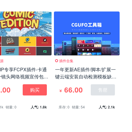
资源
插件合集
IP专享FCPX插件-卡通
一年更新AE插件/脚本/扩展一
分镜头网络视频宣传包装
键云端安装自动检测模板缺失
Logo展示
插件CGUFO工具箱上线
.00
66.00
购买
售罄
1k
销量: 0
人气: 1.8k
库存: 0
销量: 54
人气: 2.1k