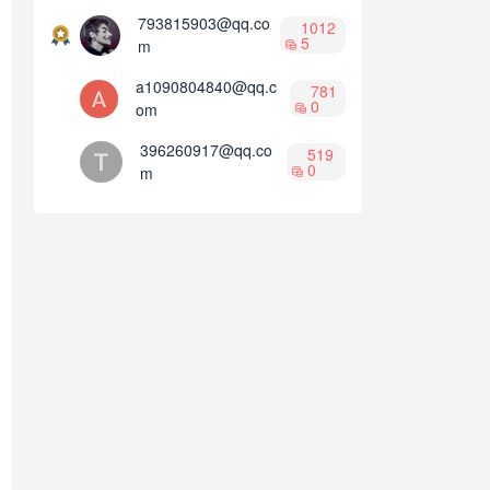
793815903@qq.co
1012
5
m
a1090804840@qq.c
781
0
om
396260917@qq.co
519
0
m