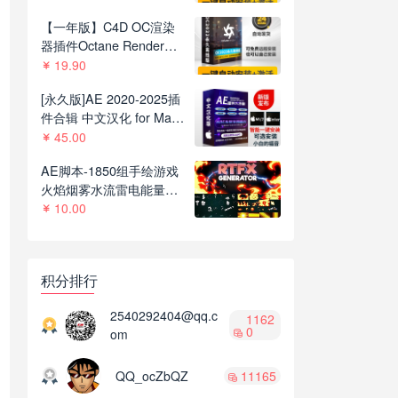
C4D R21-2023
【一年版】C4D OC渲染
器插件Octane Render
2022.1R8一键安装版支持
19.90
C4D R21-2023
[永久版]AE 2020-2025插
件合辑 中文汉化 for Mac
苹果系统三维模型光效粒
45.00
子调色抠像等插件一键安
AE脚本-1850组手绘游戏
装包
火焰烟雾水流雷电能量MG
动画+通道视频素材
10.00
V2.8.1
积分排行
2540292404@qq.c
1162
0
om
QQ_ocZbQZ
11165