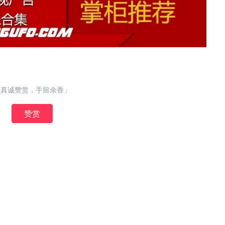
「真诚赞赏，手留余香」
赞赏