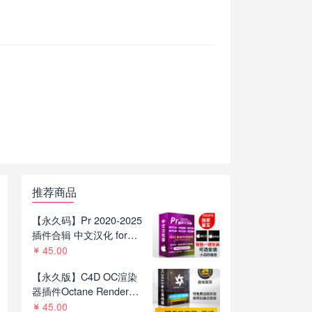
推荐商品
【永久码】Pr 2020-2025
插件合辑 中文汉化 for
Mac苹果系统平面跟踪降
45.00
噪光效抠像调色基本图形
【永久版】C4D OC渲染
红巨人系列等插件一键安
器插件Octane Render
装包
2022.1 R8一键安装版支持
45.00