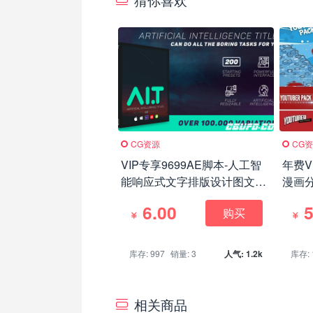
CG资源
CG
VIP专享9699AE脚本-人工智
年费V
能响应式文字排版设计图文字
漫画
幕条动画+官网视频教程 完美
字幕条
6.00
5
购买
破解版
库存: 997
销量: 3
人气: 1.2k
库存: 
相关商品