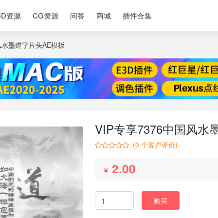
4D资源
CG资源
问答
商城
插件合集
国风水墨道字片头AE模板
VIP专享7376中国风
(
0
个客户评价)
2.00
购买