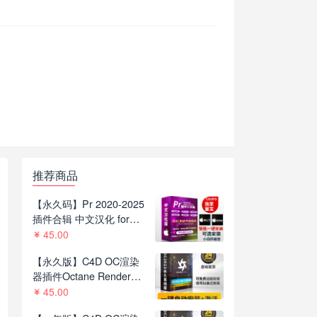
推荐商品
【永久码】Pr 2020-2025
插件合辑 中文汉化 for
Mac苹果系统平面跟踪降
45.00
噪光效抠像调色基本图形
【永久版】C4D OC渲染
红巨人系列等插件一键安
器插件Octane Render
装包
2022.1 R8一键安装版支持
45.00
C4D R21-2023