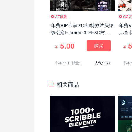
AE模版
CG
年费VIP专享210组特效片头钢
年费V
铁创意Element 3D/E3D材质
儿童
预设 Win/Mac
画预设
5.00
5
购买
库存: 991
销量: 9
人气: 1.7k
库存: 
相关商品