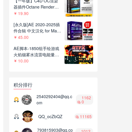
【一年版】C4D OC渲染
器插件Octane Render
2022.1R8一键安装版支持
19.90
C4D R21-2023
[永久版]AE 2020-2025插
件合辑 中文汉化 for Mac
苹果系统三维模型光效粒
45.00
子调色抠像等插件一键安
AE脚本-1850组手绘游戏
装包
火焰烟雾水流雷电能量MG
动画+通道视频素材
10.00
V2.8.1
积分排行
2540292404@qq.c
1162
0
om
QQ_ocZbQZ
11165
793815903@qq.co
1012