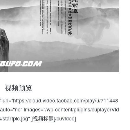
视频预览
 url="https://cloud.video.taobao.com/play/u/711448
auto="no" images="/wp-content/plugins/cuplayerVid
s/startpic.jpg" ]视频标题[/cuvideo]