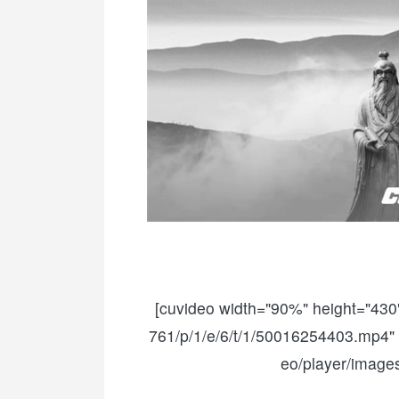
[cuvideo width="90%" height="430"
761/p/1/e/6/t/1/50016254403.mp4" 
eo/player/image