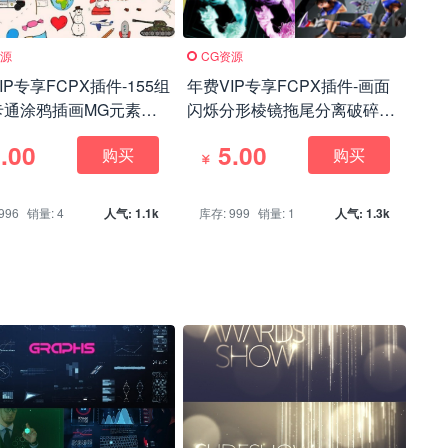
资源
CG资源
IP专享FCPX插件-155组
年费VIP专享FCPX插件-画面
卡通涂鸦插画MG元素动
闪烁分形棱镜拖尾分离破碎特
mDoodle + 使用教程
效 PRODUB 1+2
.00
5.00
购买
购买
996
销量: 4
人气: 1.1k
库存: 999
销量: 1
人气: 1.3k