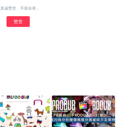
「真诚赞赏，手留余香」
赞赏