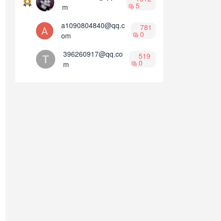
5
m
a1090804840@qq.c
781
0
om
396260917@qq.co
519
0
m