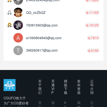
QQ_ocZbQZ
11165
793815903@qq.com
10125
a1090804840@qq.com
7810
396260917@qq.com
5190
关
开
模
发
公
于
通
版
布
司
我
VI
下
资
介
们
P
载
源
绍
CGUFO致力于
关
加
A
我
公
为广大CG爱好者