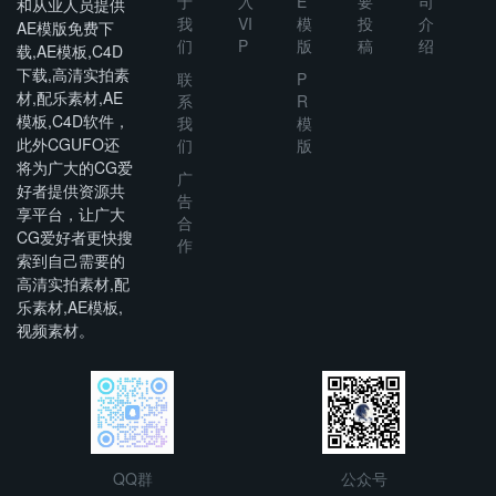
于
入
E
要
司
和从业人员提供
我
VI
模
投
介
AE模版免费下
们
P
版
稿
绍
载,AE模板,C4D
下载,高清实拍素
联
P
材,配乐素材,AE
系
R
模板,C4D软件，
我
模
此外CGUFO还
们
版
将为广大的CG爱
广
好者提供资源共
告
享平台，让广大
合
CG爱好者更快搜
作
索到自己需要的
高清实拍素材,配
乐素材,AE模板,
视频素材。
QQ群
公众号