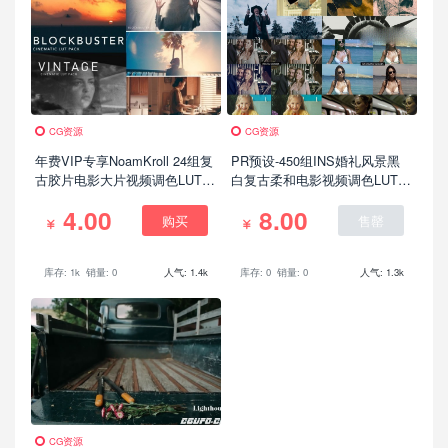
CG资源
CG资源
年费VIP专享NoamKroll 24组复
PR预设-450组INS婚礼风景黑
古胶片电影大片视频调色LUTS
白复古柔和电影视频调色LUTS
预设(支持AE/Pr/FCPX/达芬
预设
4.00
8.00
奇/Ps等)
购买
售罄
库存: 1k
销量: 0
人气: 1.4k
库存: 0
销量: 0
人气: 1.3k
CG资源