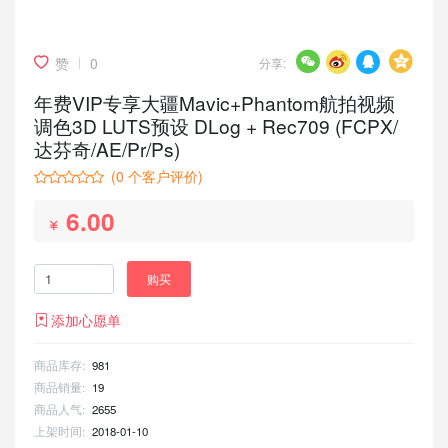
赞
0
分享:
年费VIP专享大疆Mavic+Phantom航拍视频
调色3D LUTS预设 DLog + Rec709 (FCPX/
达芬奇/AE/Pr/Ps)
(
0
个客户评价)
6.00
购买
添加心愿单
商品库存:
981
商品销量:
19
商品人气:
2655
上架时间:
2018-01-10