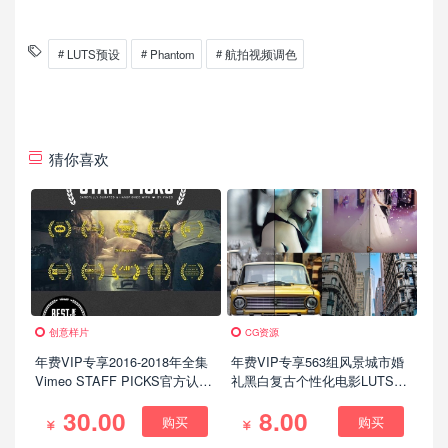
LUTS预设
Phantom
航拍视频调色
猜你喜欢
创意样片
CG资源
年费VIP专享2016-2018年全集
年费VIP专享563组风景城市婚
Vimeo STAFF PICKS官方认证
礼黑白复古个性化电影LUTS视
创意CG特效动画微电影参考
频调色预设(AE/Pr/FCPX/达芬
30.00
8.00
奇等)
购买
购买