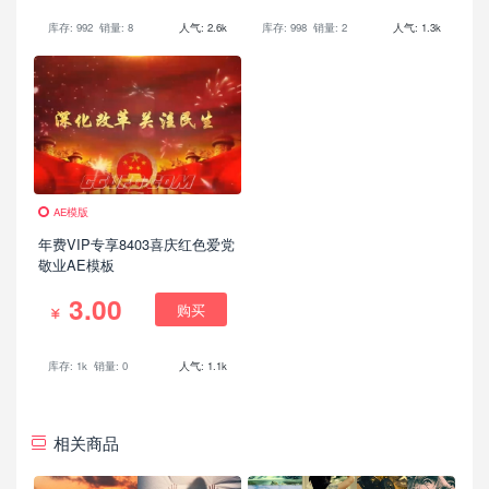
库存: 992
销量: 8
人气: 2.6k
库存: 998
销量: 2
人气: 1.3k
AE模版
年费VIP专享8403喜庆红色爱党
敬业AE模板
3.00
购买
库存: 1k
销量: 0
人气: 1.1k
相关商品