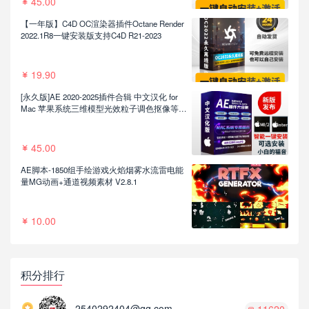
45.00
【一年版】C4D OC渲染器插件Octane Render
2022.1R8一键安装版支持C4D R21-2023
19.90
[永久版]AE 2020-2025插件合辑 中文汉化 for
Mac 苹果系统三维模型光效粒子调色抠像等插
件一键安装包
45.00
AE脚本-1850组手绘游戏火焰烟雾水流雷电能
量MG动画+通道视频素材 V2.8.1
10.00
积分排行
2540292404@qq.com
11620