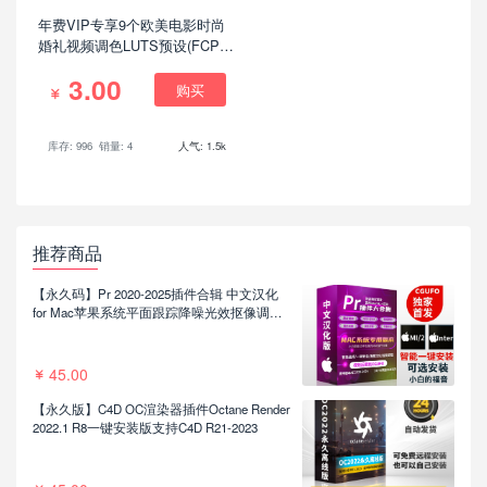
年费VIP专享9个欧美电影时尚
婚礼视频调色LUTS预设(FCPX/
达芬奇/AE/Pr/Ps等)
3.00
购买
库存: 996
销量: 4
人气: 1.5k
推荐商品
【永久码】Pr 2020-2025插件合辑 中文汉化
for Mac苹果系统平面跟踪降噪光效抠像调色
基本图形红巨人系列等插件一键安装包
45.00
【永久版】C4D OC渲染器插件Octane Render
2022.1 R8一键安装版支持C4D R21-2023