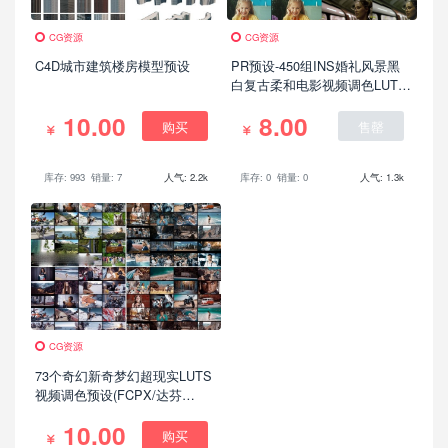
CG资源
CG资源
C4D城市建筑楼房模型预设
PR预设-450组INS婚礼风景黑
白复古柔和电影视频调色LUTS
预设
10.00
8.00
购买
售罄
库存: 993
销量: 7
人气: 2.2k
库存: 0
销量: 0
人气: 1.3k
CG资源
73个奇幻新奇梦幻超现实LUTS
视频调色预设(FCPX/达芬
奇/AE/Pr等)
10.00
购买