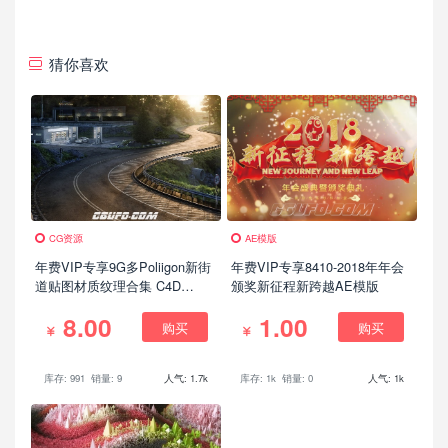
猜你喜欢
CG资源
AE模版
年费VIP专享9G多Poliigon新街
年费VIP专享8410-2018年年会
道贴图材质纹理合集 C4D
颁奖新征程新跨越AE模版
MAYA MAX贴图
8.00
1.00
购买
购买
库存: 991
销量: 9
人气: 1.7k
库存: 1k
销量: 0
人气: 1k