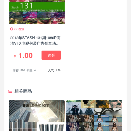
CG资源
2018年STASH 131期1080P高
清VFX电视包装广告创意动画
短片合集，脑洞大开必备参考
1.00
片
购买
库存: 996
销量: 4
人气: 1.7k
相关商品