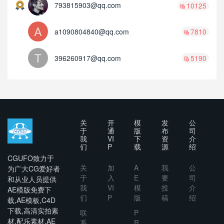
793815903@qq.com
10125
a1090804840@qq.com
7810
396260917@qq.com
5190
关
开
模
发
公
于
通
版
布
司
我
VI
下
资
介
们
P
载
源
绍
CGUFO致力于
关
加
A
我
公
为广大CG爱好者
于
入
E
要
司
和从业人员提供
我
VI
模
投
介
AE模版免费下
们
P
版
稿
绍
载,AE模板,C4D
下载,高清实拍素
联
P
材,配乐素材,AE
系
R