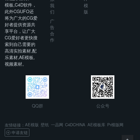
模板,C4D软件，
我
模
此外CGUFO还
们
版
将为广大的CG爱
广
好者提供资源共
告
享平台，让广大
合
CG爱好者更快搜
作
索到自己需要的
高清实拍素材,配
乐素材,AE模板,
视频素材。
QQ群
公众号
AE模版
壁纸
一品网
C4DCHINA
AE模板库
Pr模版网
友情链接：
申请友链