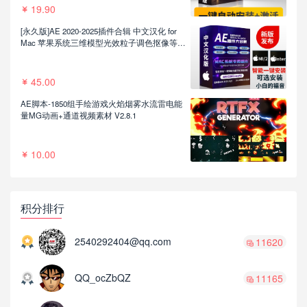
19.90
[永久版]AE 2020-2025插件合辑 中文汉化 for
Mac 苹果系统三维模型光效粒子调色抠像等插
件一键安装包
45.00
AE脚本-1850组手绘游戏火焰烟雾水流雷电能
量MG动画+通道视频素材 V2.8.1
10.00
积分排行
2540292404@qq.com
11620
QQ_ocZbQZ
11165