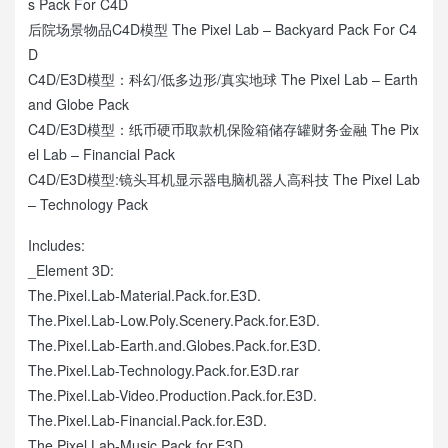
s Pack For C4D
后院场景物品C4D模型 The Pixel Lab – Backyard Pack For C4
D
C4D/E3D模型：科幻/低多边形/真实地球 The Pixel Lab – Earth
and Globe Pack
C4D/E3D模型：纸币硬币取款机保险箱储存罐财务金融 The Pix
el Lab – Financial Pack
C4D/E3D模型:镜头耳机显示器电脑机器人高科技 The Pixel Lab
– Technology Pack
Includes:
_Element 3D:
The.Pixel.Lab-Material.Pack.for.E3D.
The.Pixel.Lab-Low.Poly.Scenery.Pack.for.E3D.
The.Pixel.Lab-Earth.and.Globes.Pack.for.E3D.
The.Pixel.Lab-Technology.Pack.for.E3D.rar
The.Pixel.Lab-Video.Production.Pack.for.E3D.
The.Pixel.Lab-Financial.Pack.for.E3D.
The.Pixel.Lab-Music.Pack.for.E3D.