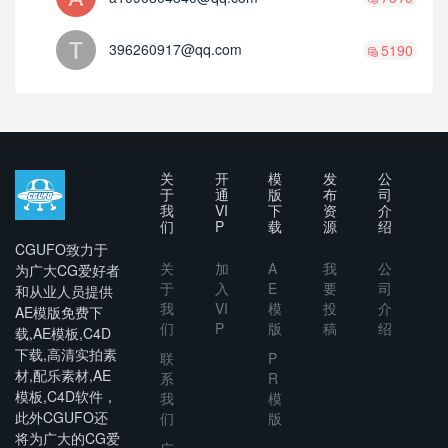
396260917@qq.com
5190
关
开
模
发
公
于
通
版
布
司
我
VI
下
资
介
们
P
载
源
绍
CGUFO致力于
关
加
A
我
公
为广大CG爱好者
于
入
E
要
司
和从业人员提供
我
VI
模
投
介
AE模版免费下
们
P
版
稿
绍
载,AE模板,C4D
下载,高清实拍素
联
P
材,配乐素材,AE
系
R
模板,C4D软件，
我
模
此外CGUFO还
们
版
将为广大的CG爱