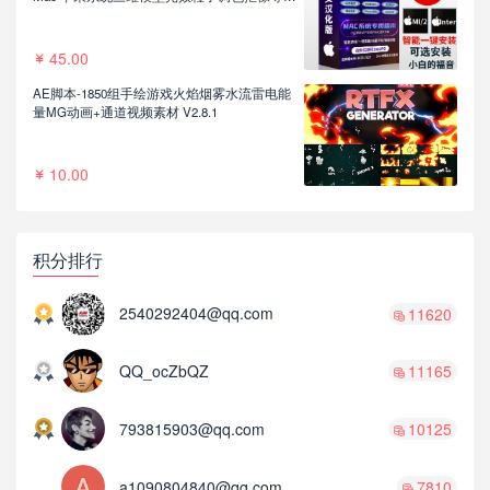
件一键安装包
45.00
AE脚本-1850组手绘游戏火焰烟雾水流雷电能
量MG动画+通道视频素材 V2.8.1
10.00
积分排行
2540292404@qq.com
11620
QQ_ocZbQZ
11165
793815903@qq.com
10125
a1090804840@qq.com
7810