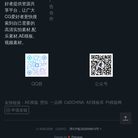
广
好者提供资源共
告
享平台，让广大
合
CG爱好者更快搜
作
索到自己需要的
高清实拍素材,配
乐素材,AE模板,
视频素材。
QQ群
公众号
AE模版
壁纸
一品网
C4DCHINA
AE模板库
Pr模版网
友情链接：
申请友链
© 2026-2026 CGUFO ·
津ICP备2022006913号-1
Design by
♥
Polywoo.