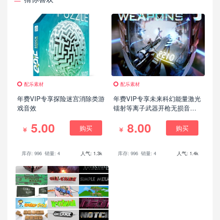
配乐素材
配乐素材
年费VIP专享探险迷宫消除类游
年费VIP专享未来科幻能量激光
戏音效
镭射等离子武器开枪无损音效
V3
5.00
8.00
购买
购买
库存: 996
销量: 4
人气: 1.3k
库存: 996
销量: 4
人气: 1.4k