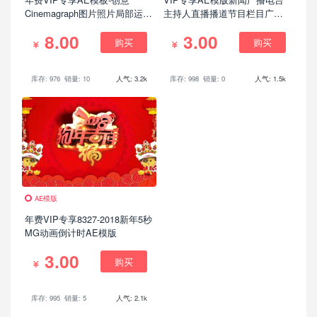
Cinemagraph图片照片局部运动
主持人直播播道节目栏目广播
GIF循环流动特效动画
宣传揭示模版
8.00
3.00
购买
购买
库存: 976
销量: 10
人气: 3.2k
库存: 998
销量: 0
人气: 1.5k
AE模版
年费VIP专享8327-2018新年5秒
MG动画倒计时AE模版
3.00
购买
库存: 995
销量: 5
人气: 2.1k