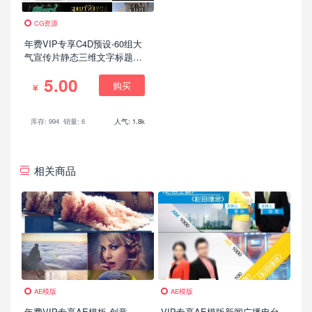
CG资源
年费VIP专享C4D预设-60组大
气宣传片静态三维文字标题预
设效果
5.00
购买
库存: 994
销量: 6
人气: 1.8k
相关商品
AE模版
AE模版
年费VIP专享AE模板-创意
VIP专享AE模版新闻广播电台