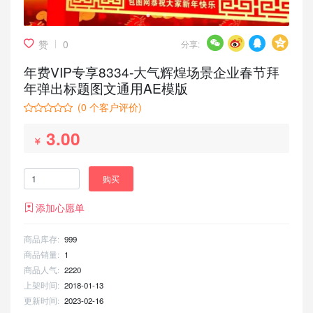
赞
0
分享:
年费VIP专享8334-大气辉煌场景企业春节拜
年弹出标题图文通用AE模版
(
0
个客户评价)
3.00
购买
添加心愿单
商品库存:
999
商品销量:
1
商品人气:
2220
上架时间:
2018-01-13
更新时间:
2023-02-16