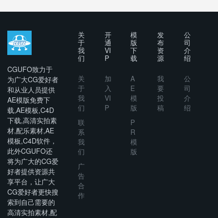
关
开
模
发
公
于
通
版
布
司
我
VI
下
资
介
们
P
载
源
绍
CGUFO致力于
关
加
A
我
公
为广大CG爱好者
于
入
E
要
司
和从业人员提供
我
VI
模
投
介
AE模版免费下
们
P
版
稿
绍
载,AE模板,C4D
下载,高清实拍素
联
P
材,配乐素材,AE
系
R
模板,C4D软件，
我
模
此外CGUFO还
们
版
将为广大的CG爱
广
好者提供资源共
告
享平台，让广大
合
CG爱好者更快搜
作
索到自己需要的
高清实拍素材,配