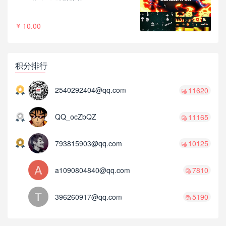
10.00
积分排行
2540292404@qq.com
11620
QQ_ocZbQZ
11165
793815903@qq.com
10125
a1090804840@qq.com
7810
396260917@qq.com
5190