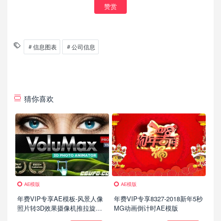
赞赏
信息图表
公司信息
猜你喜欢
AE模版
AE模版
年费VIP专享AE模板-风景人像
年费VIP专享8327-2018新年5秒
照片转3D效果摄像机推拉旋转
MG动画倒计时AE模版
景深动画 VoluMax Pro (更新到