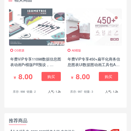
CG资源
AE模版
年费VIP专享11098数据信息图
年费VIP专享450+扁平化商务信
表动画Pr模版PR预设，
息图表UI数据图动画工具包AE
Isometric Infographics Bundle
模板
8.00
8.00
Premiere Pro
购买
购买
库存: 998
销量: 2
人气: 1.2k
库存: 997
销量: 3
人气: 1.2k
推荐商品