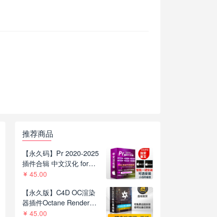
推荐商品
【永久码】Pr 2020-2025
插件合辑 中文汉化 for
Mac苹果系统平面跟踪降
45.00
噪光效抠像调色基本图形
【永久版】C4D OC渲染
红巨人系列等插件一键安
器插件Octane Render
装包
2022.1 R8一键安装版支持
45.00