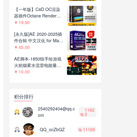
C4D R21-2023
【一年版】C4D OC渲染
器插件Octane Render
2022.1R8一键安装版支持
19.90
C4D R21-2023
[永久版]AE 2020-2025插
件合辑 中文汉化 for Mac
苹果系统三维模型光效粒
45.00
子调色抠像等插件一键安
AE脚本-1850组手绘游戏
装包
火焰烟雾水流雷电能量MG
动画+通道视频素材
10.00
V2.8.1
积分排行
2540292404@qq.c
1162
0
om
QQ_ocZbQZ
11165