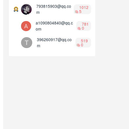
793815903@qq.co
1012
5
m
a1090804840@qq.c
781
0
om
396260917@qq.co
519
0
m