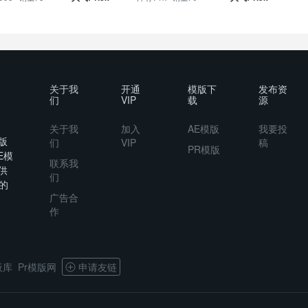
关于我
开通
模版下
发布资
们
VIP
载
源
关于我
加入
AE模版
我要投
版
们
VIP
稿
PR模版
E模
联系我
供
们
的
广告合
作
板库
Pr模版网
申请友链