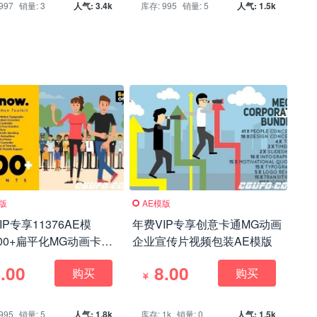
997
销量: 3
人气: 3.4k
库存: 995
销量: 5
人气: 1.5k
模版
AE模版
IP专享11376AE模
年费VIP专享创意卡通MG动画
500+扁平化MG动画卡通
企业宣传片视频包装AE模版
解说角色场景元素包，
.00
8.00
购买
购买
 Now – Character
ion Explainer Toolkit
995
销量: 5
人气: 1.8k
库存: 1k
销量: 0
人气: 1.5k