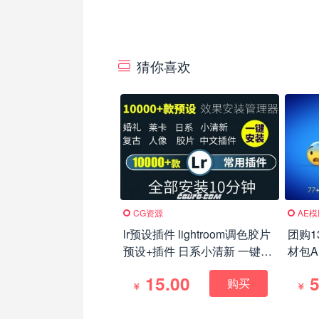
猜你喜欢
CG资源
AE
lr预设插件 lightroom调色胶片
团购1
预设+插件 日系小清新 一键安
材包A
装
EMOJ
15.00
5
购买