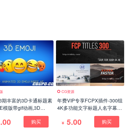
模版
CG资源
3期丰富的3D卡通标题素
年费VIP专享FCPX插件-300组
E模版带gif动画,3D
4K多功能文字标题人名字幕动
I
画预设豪华合集Final Cut Pro
.00
5.00
购买
购买
X 300 Titles