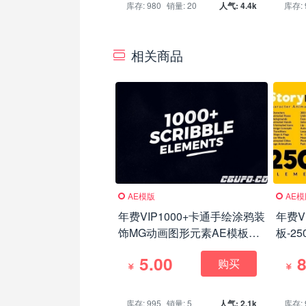
库存: 980
销量: 20
人气: 4.4k
库存: 
相关商品
AE模版
AE
年费VIP1000+卡通手绘涂鸦装
年费V
饰MG动画图形元素AE模板，
板-2
1000 Scribble Elements
人物
5.00
8
购买
Story
Animat
库存: 995
销量: 5
人气: 2.1k
库存: 