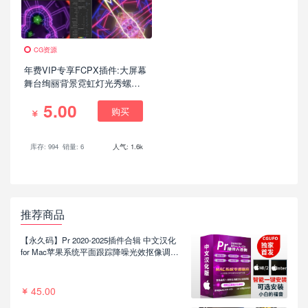
CG资源
年费VIP专享FCPX插件:大屏幕
舞台绚丽背景霓虹灯光秀螺旋
万花筒VJ视频制作插件+使用教
5.00
程
购买
库存: 994
销量: 6
人气: 1.6k
推荐商品
【永久码】Pr 2020-2025插件合辑 中文汉化
for Mac苹果系统平面跟踪降噪光效抠像调色
基本图形红巨人系列等插件一键安装包
45.00