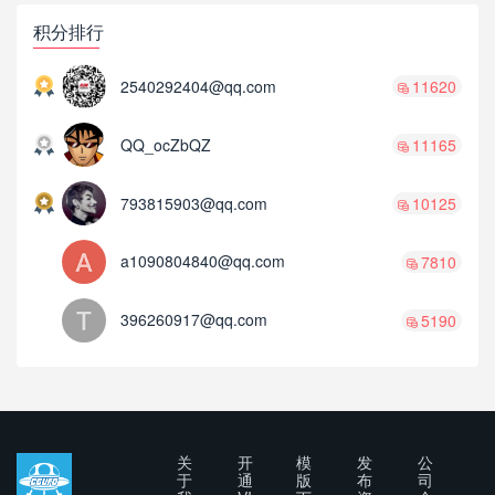
积分排行
2540292404@qq.com
11620
QQ_ocZbQZ
11165
793815903@qq.com
10125
a1090804840@qq.com
7810
396260917@qq.com
5190
关
开
模
发
公
于
通
版
布
司