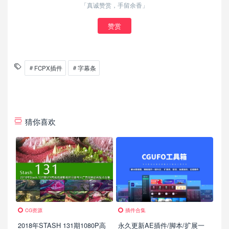
「真诚赞赏，手留余香」
赞赏
FCPX插件
字幕条
猜你喜欢
CG资源
插件合集
2018年STASH 131期1080P高
永久更新AE插件/脚本/扩展一