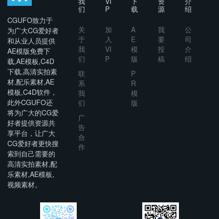
我
VI
下
资
介
们
P
载
源
绍
CGUFO致力于
关
加
A
我
公
为广大CG爱好者
于
入
E
要
司
和从业人员提供
我
VI
模
投
介
AE模版免费下
们
P
版
稿
绍
载,AE模板,C4D
下载,高清实拍素
联
P
材,配乐素材,AE
系
R
模板,C4D软件，
我
模
此外CGUFO还
们
版
将为广大的CG爱
广
好者提供资源共
告
享平台，让广大
合
CG爱好者更快搜
作
索到自己需要的
高清实拍素材,配
乐素材,AE模板,
视频素材。