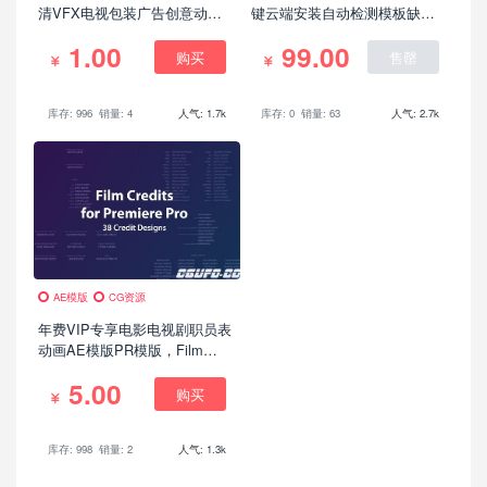
清VFX电视包装广告创意动画
键云端安装自动检测模板缺失
短片合集，脑洞大开必备参考
插件CGUFO工具箱上线
1.00
99.00
片
购买
售罄
库存: 996
销量: 4
人气: 1.7k
库存: 0
销量: 63
人气: 2.7k
AE模版
CG资源
年费VIP专享电影电视剧职员表
动画AE模版PR模版，Film
Credits Kit
5.00
购买
库存: 998
销量: 2
人气: 1.3k