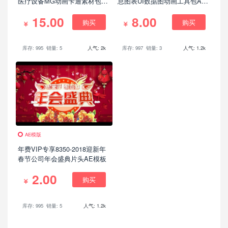
医疗设备MG动画卡通素材包
息图表UI数据图动画工具包AE
AE模版，Medical Explainer
模板
15.00
8.00
Toolkit – Healthcare Pack
购买
购买
库存: 995
销量: 5
人气: 2k
库存: 997
销量: 3
人气: 1.2k
AE模版
年费VIP专享8350-2018迎新年
春节公司年会盛典片头AE模板
2.00
购买
库存: 995
销量: 5
人气: 1.2k