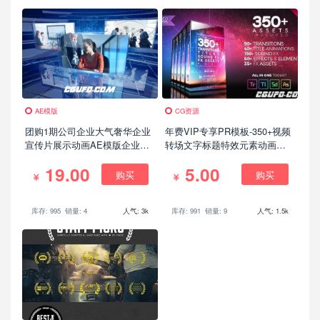
AE模版
CG资源
团购1期公司企业大气奢华企业
年费VIP专享PR模板-350+视频
宣传片展示动画AE模版企业公
转场文字标题特效元素动画音
司宣传视频素材
效素材
19.00
5.00
购买
购买
库存: 995
销量: 4
人气: 3k
库存: 991
销量: 9
人气: 1.5k