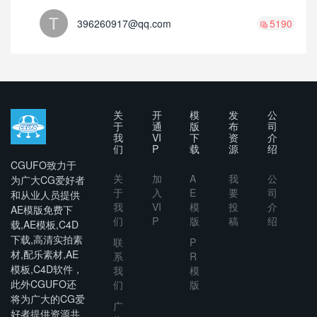
396260917@qq.com
5190
关
开
模
发
公
于
通
版
布
司
我
VI
下
资
介
们
P
载
源
绍
CGUFO致力于
关
加
A
我
公
为广大CG爱好者
于
入
E
要
司
和从业人员提供
我
VI
模
投
介
AE模版免费下
们
P
版
稿
绍
载,AE模板,C4D
下载,高清实拍素
联
P
材,配乐素材,AE
系
R
模板,C4D软件，
我
模
此外CGUFO还
们
版
将为广大的CG爱
广
好者提供资源共