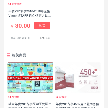
创意样片
年费VIP专享2016-2018年全集
Vimeo STAFF PICKS官方认证
创意CG特效动画微电影参考
30.00
购买
库存: 992
销量: 8
人气: 2.6k
相关商品
AE模版
AE模版
独家年费VIP专享医学医院医生
年费VIP专享450+扁平化商务信