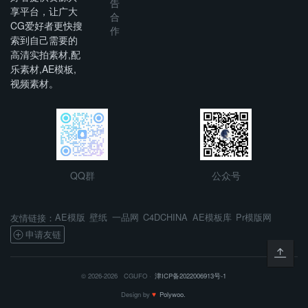
告
享平台，让广大
合
CG爱好者更快搜
作
索到自己需要的
高清实拍素材,配
乐素材,AE模板,
视频素材。
QQ群
公众号
AE模版
壁纸
一品网
C4DCHINA
AE模板库
Pr模版网
友情链接：
申请友链
© 2026-2026 CGUFO ·
津ICP备2022006913号-1
Design by
♥
Polywoo.