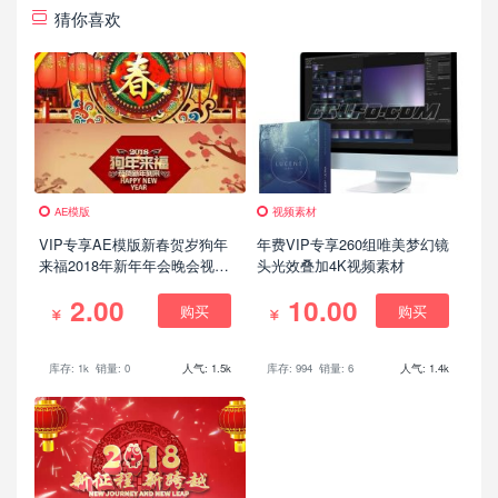
猜你喜欢
AE模版
视频素材
VIP专享AE模版新春贺岁狗年
年费VIP专享260组唯美梦幻镜
来福2018年新年年会晚会视频
头光效叠加4K视频素材
片头
2.00
10.00
购买
购买
库存: 1k
销量: 0
人气: 1.5k
库存: 994
销量: 6
人气: 1.4k