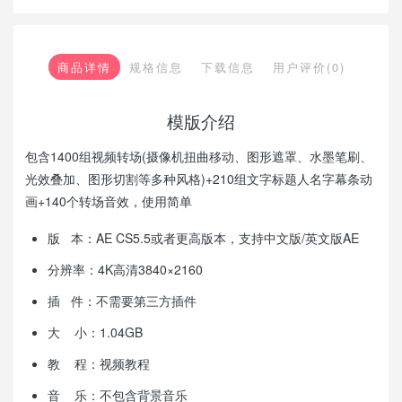
商品详情
规格信息
下载信息
用户评价(0)
模版介绍
包含1400组视频转场(摄像机扭曲移动、图形遮罩、水墨笔刷、
光效叠加、图形切割等多种风格)+210组文字标题人名字幕条动
画+140个转场音效，使用简单
版 本：AE CS5.5或者更高版本，支持中文版/英文版AE
分辨率：4K高清3840×2160
插 件：不需要第三方插件
大 小：1.04GB
教 程：视频教程
音 乐：不包含背景音乐