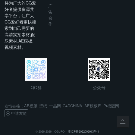
将为广大的CG爱
广
好者提供资源共
告
享平台，让广大
合
CG爱好者更快搜
作
索到自己需要的
高清实拍素材,配
乐素材,AE模板,
视频素材。
QQ群
公众号
AE模版
壁纸
一品网
C4DCHINA
AE模板库
Pr模版网
友情链接：
申请友链
© 2026-2026 CGUFO ·
津ICP备2022006913号-1