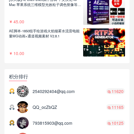
Mac 苹果系统三维模型光效粒子调色抠像等插
件一键安装包
45.00
AE脚本-1850组手绘游戏火焰烟雾水流雷电能
量MG动画+通道视频素材 V2.8.1
10.00
积分排行
2540292404@qq.com
11620
QQ_ocZbQZ
11165
793815903@qq.com
10125