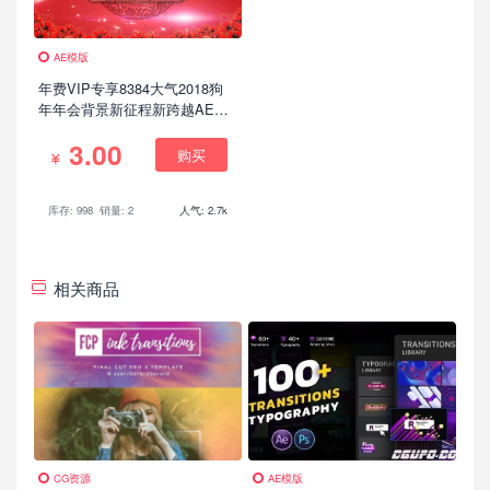
AE模版
年费VIP专享8384大气2018狗
年年会背景新征程新跨越AE模
板
3.00
购买
库存: 998
销量: 2
人气: 2.7k
相关商品
CG资源
AE模版