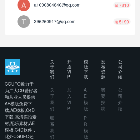
a1090804840@qq.com
7810
396260917@qq.com
5190
关
开
模
发
公
于
通
版
布
司
我
VI
下
资
介
们
P
载
源
绍
CGUFO致力于
关
加
A
我
公
为广大CG爱好者
于
入
E
要
司
和从业人员提供
我
VI
模
投
介
AE模版免费下
们
P
版
稿
绍
载,AE模板,C4D
下载,高清实拍素
联
P
材,配乐素材,AE
系
R
模板,C4D软件，
我
模
此外CGUFO还
们
版