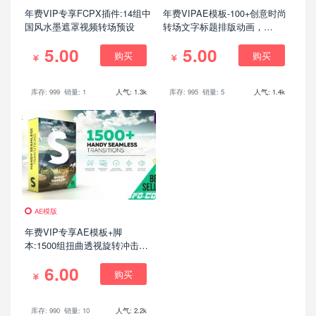
年费VIP专享FCPX插件:14组中
年费VIPAE模板-100+创意时尚
国风水墨遮罩视频转场预设
转场文字标题排版动画，
Transitions & Typography
5.00
5.00
Library
购买
购买
库存: 999
销量: 1
人气: 1.3k
库存: 995
销量: 5
人气: 1.4k
AE模版
年费VIP专享AE模板+脚
本:1500组扭曲透视旋转冲击摄
像机视频无缝转场预设V5.1，
6.00
Win/Mac一键安装版
购买
库存: 990
销量: 10
人气: 2.2k