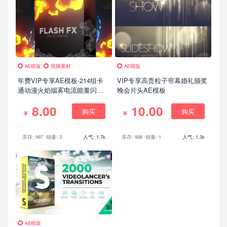
AE模版
视频素材
AE模版
年费VIP专享AE模板-214组卡
VIP专享高贵粒子帘幕婚礼颁奖
通动漫火焰烟雾电流能量闪光
晚会片头AE模板
MG动画+渲染好的带通道视频
8.00
10.00
素材
购买
购买
库存: 997
销量: 3
人气: 1.7k
库存: 998
销量: 1
人气: 1.3k
AE模版