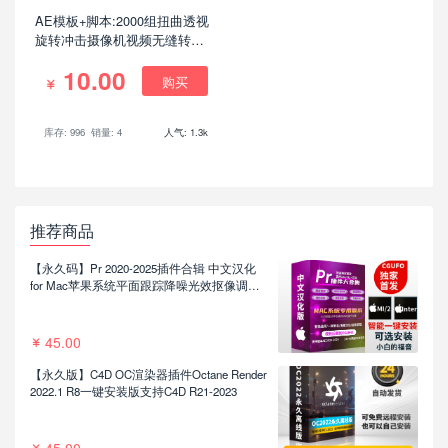
AE模板+脚本:2000组扭曲透视
旋转冲击摄像机视频无缝转场
预设V6
10.00
购买
库存: 996
销量: 4
人气: 1.3k
推荐商品
【永久码】Pr 2020-2025插件合辑 中文汉化
for Mac苹果系统平面跟踪降噪光效抠像调色
基本图形红巨人系列等插件一键安装包
45.00
【永久版】C4D OC渲染器插件Octane Render
2022.1 R8一键安装版支持C4D R21-2023