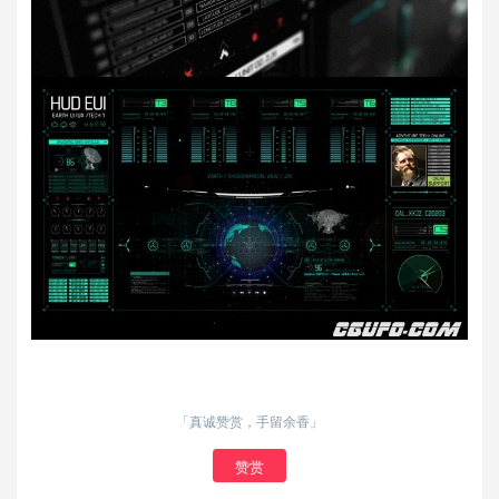
「真诚赞赏，手留余香」
赞赏