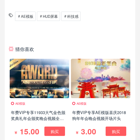
AE模板
HUD屏幕
科技感
猜你喜欢
AE模版
AE模版
年费VIP专享11933大气金色颁
年费VIP专享AE模版喜庆2018
奖典礼年会颁奖晚会视频全套
狗年年会晚会视频开场片头
视频包装AE模版，Golden
15.00
3.00
Award
购买
购买