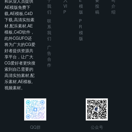
和从业人员提供
我
VI
模
投
介
AE模版免费下
们
P
版
稿
绍
载,AE模板,C4D
下载,高清实拍素
联
P
材,配乐素材,AE
系
R
模板,C4D软件，
我
模
此外CGUFO还
们
版
将为广大的CG爱
广
好者提供资源共
告
享平台，让广大
合
CG爱好者更快搜
作
索到自己需要的
高清实拍素材,配
乐素材,AE模板,
视频素材。
QQ群
公众号