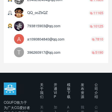
QQ_ocZbQZ
11165
793815903@qq.com
10125
a1090804840@qq.com
7810
396260917@qq.com
5190
关
开
模
发
公
于
通
版
布
司
我
VI
下
资
介
们
P
载
源
绍
CGUFO致力于
关
加
A
我
公
为广大CG爱好者
于
入
E
要
司